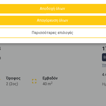
Αποδοχή όλων
Απαγόρευση όλων
Περισσότερες επιλογές
α
1
Β
Ο
Υπ
4.
Όροφος
Εμβαδόν
2
2 (2ος)
40 m
Ημ