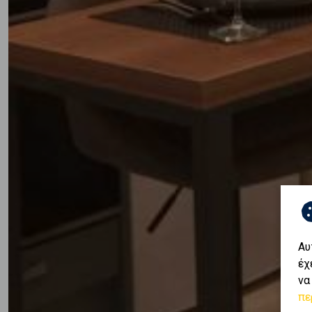
Αυ
έχ
να
πε