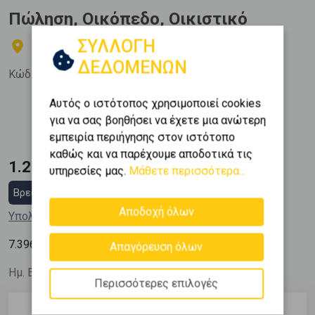
Πώληση, Οικόπεδο, Οικιστικό
ΣΥΛΛΟΓΗ
ΠΕΙΡΑΙΑΣ - ΛΙΜΑΝΙ
ΔΕΔΟΜΕΝΩΝ
Κώδ. Ακινήτου:
374669
Αυτός ο ιστότοπος χρησιμοποιεί cookies
Εμβαδόν
για να σας βοηθήσει να έχετε μια ανώτερη
2
169 m
εμπειρία περιήγησης στον ιστότοπο
καθώς και να παρέχουμε αποδοτικά τις
1.250.000 €
υπηρεσίες μας.
Μάθετε περισσότερα...
Βρες στεγαστικό δάνειο
Αποδοχή όλων
Υπολόγισε τη δόση μου
2
7.396
€ / m
Απαγόρευση όλων
Ημ. Ενημέρωσης: 05/03/25
Περισσότερες επιλογές