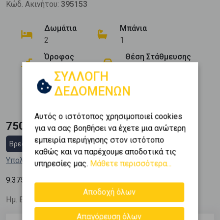
Κώδ. Ακινήτου:
395153
Δωμάτια
Μπάνια
2
1
Όροφος
Θέση Στάθμευσης
0 (Ισόγειο)
3
ΣΥΛΛΟΓΗ
Εμβαδόν
Κατασκευή
ΔΕΔΟΜΕΝΩΝ
2
80 m
1910
Αυτός ο ιστότοπος χρησιμοποιεί cookies
750.000 €
για να σας βοηθήσει να έχετε μια ανώτερη
εμπειρία περιήγησης στον ιστότοπο
Βρες στεγαστικό δάνειο
καθώς και να παρέχουμε αποδοτικά τις
Υπολόγισε τη δόση μου
υπηρεσίες μας.
Μάθετε περισσότερα...
2
9.375
€ / m
Αποδοχή όλων
Ημ. Ενημέρωσης: 26/06/26
Απαγόρευση όλων