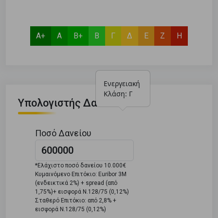
Α+
Α
Β+
Β
Γ
Δ
Ε
Ζ
Η
Ενεργειακή 
Κλάση: Γ
Υπολογιστής Δανείου
Ποσό Δανείου
*Ελάχιστο ποσό δανείου 10.000€
Κυμαινόμενο Επιτόκιο: Euribor 3M
(ενδεικτικά 2%) + spread (από
1,75%)+ εισφορά Ν.128/75 (0,12%)
Σταθερό Επιτόκιο: από 2,8% +
εισφορά Ν.128/75 (0,12%)