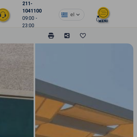
211-
1041100
el
09:00 -
23:00