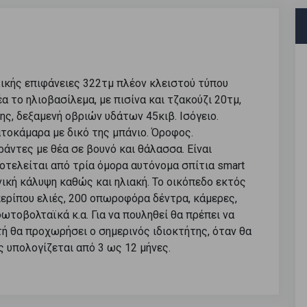
κής επιφάνειες 322τμ πλέον κλειστού τύπου
α το ηλιοβασίλεμα, με πισίνα και τζακούζι 20τμ,
ης, δεξαμενή οβριών υδάτων 45κιβ. Ισόγειο.
ατοκάμαρα με δικό της μπάνιο. Όροφος.
άντες με θέα σε βουνό και θάλασσα. Είναι
οτελείται από τρία όμορα αυτόνομα σπίτια smart
νική κάλυψη καθώς και ηλιακή. Το οικόπεδο εκτός
ερίπου ελιές, 200 οπωροφόρα δέντρα, κάμερες,
τοβολταϊκά κ.α. Για να πουληθεί θα πρέπει να
τή θα προχωρήσει ο σημερινός ιδιοκτήτης, όταν θα
 υπολογίζεται από 3 ως 12 μήνες.