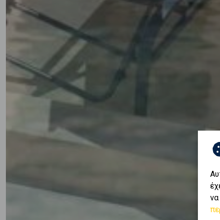
Αυ
έχ
να
πε