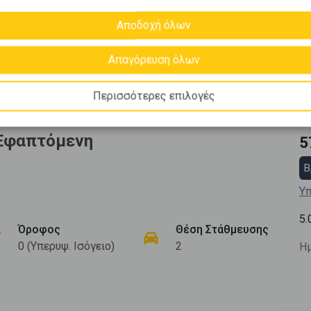
Αποδοχή όλων
Απαγόρευση όλων
Περισσότερες επιλογές
 Εφαπτόμενη
5
Β
Υπ
5.
Όροφος
Θέση Στάθμευσης
0 (Υπερυψ. Ισόγειο)
2
Ημ