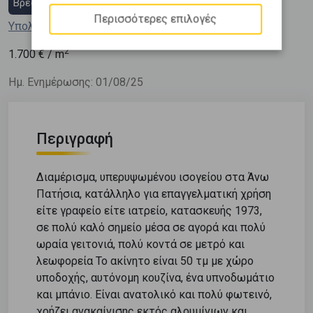
Βρες στεγαστικό δάνειο
Περισσότερες επιλογές
Υπολόγισε τη δόση μου
2
1.700
€ / m
Ημ. Ενημέρωσης: 01/08/25
Περιγραφή
Διαμέρισμα, υπερυψωμένου ισογείου στα Άνω
Πατήσια, κατάλληλο για επαγγελματική χρήση
είτε γραφείο είτε ιατρείο, κατασκευής 1973,
σε πολύ καλό σημείο μέσα σε αγορά και πολύ
ωραία γειτονιά, πολύ κοντά σε μετρό και
λεωφορεία Το ακίνητο είναι 50 τμ με χώρο
υποδοχής, αυτόνομη κουζίνα, ένα υπνοδωμάτιο
και μπάνιο. Είναι ανατολικό και πολύ φωτεινό,
χρήζει ανακαίνισης εκτός αλουμίνιων και