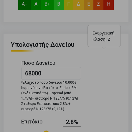
Α+
Α
Β+
Β
Γ
Δ
Ε
Ζ
Η
Ενεργειακή 
Κλάση: Ζ
Υπολογιστής Δανείου
Ποσό Δανείου
*Ελάχιστο ποσό δανείου 10.000€
Κυμαινόμενο Επιτόκιο: Euribor 3M
(ενδεικτικά 2%) + spread (από
1,75%)+ εισφορά Ν.128/75 (0,12%)
Σταθερό Επιτόκιο: από 2,8% +
εισφορά Ν.128/75 (0,12%)
Επιτόκιο
2.8%