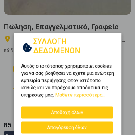
Πώληση, Επαγγελματικό, Γραφείο
Άνω Πατήσια - Κυπριάδου - Άνω Πατήσια
ΣΥΛΛΟΓΗ
ΔΕΔΟΜΕΝΩΝ
Κώδ. Ακινήτου:
411159
Δωμάτια
Μπάνια
Αυτός ο ιστότοπος χρησιμοποιεί cookies
1
1
για να σας βοηθήσει να έχετε μια ανώτερη
εμπειρία περιήγησης στον ιστότοπο
Όροφος
Εμβαδόν
καθώς και να παρέχουμε αποδοτικά τις
2
0 (Υπερυψ. Ισόγειο)
50 m
υπηρεσίες μας.
Μάθετε περισσότερα...
Κατασκευή
1973
Αποδοχή όλων
85.000 €
Απαγόρευση όλων