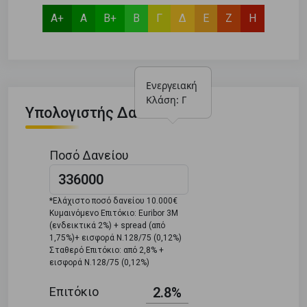
Α+
Α
Β+
Β
Γ
Δ
Ε
Ζ
Η
Ενεργειακή 
Κλάση: Γ
Υπολογιστής Δανείου
Ποσό Δανείου
*Ελάχιστο ποσό δανείου 10.000€
Κυμαινόμενο Επιτόκιο: Euribor 3M
(ενδεικτικά 2%) + spread (από
1,75%)+ εισφορά Ν.128/75 (0,12%)
Σταθερό Επιτόκιο: από 2,8% +
εισφορά Ν.128/75 (0,12%)
Επιτόκιο
2.8%