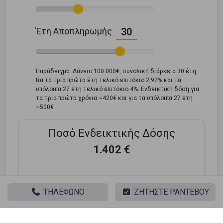
Έτη Αποπληρωμής
30
Παράδειγμα: Δάνειο 100.000€, συνολική διάρκεια 30 έτη.
Για τα τρία πρώτα έτη τελικό επιτόκιο 2,92% και τα
υπόλοιπα 27 έτη τελικό επιτόκιο 4%. Ενδεικτική δόση για
τα τρία πρώτα χρόνια ~420€ και για τα υπόλοιπα 27 έτη
~500€
Ποσό Ενδεικτικής Δόσης
1.402 €
Τελικό Επιτόκιο:
2.9%
ΤΗΛΕΦΩΝΟ
ΖΗΤΗΣΤΕ ΡΑΝΤΕΒΟΥ
*Tο τελικό επιτόκιο διαμορφώνεται βάσει του προγράμματος του
στεγαστικού δανείου (κυμαινόμενο, υβριδικό, σταθερό) και του
προφίλ του δανειολήπτη.