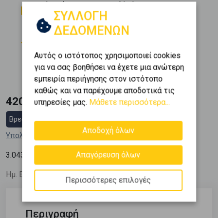
Δωμάτια
Μπάνια
ΣΥΛΛΟΓΗ
3
2
ΔΕΔΟΜΕΝΩΝ
Όροφος
Θέση Στάθμευσης
2 (2ος)
1
Αυτός ο ιστότοπος χρησιμοποιεί cookies
Εμβαδόν
Κατασκευή
για να σας βοηθήσει να έχετε μια ανώτερη
2
138 m
2002
εμπειρία περιήγησης στον ιστότοπο
καθώς και να παρέχουμε αποδοτικά τις
420.000 €
υπηρεσίες μας.
Μάθετε περισσότερα...
Βρες στεγαστικό δάνειο
Αποδοχή όλων
Υπολόγισε τη δόση μου
2
Απαγόρευση όλων
3.043
€ / m
Ημ. Ενημέρωσης: 15/04/26
Περισσότερες επιλογές
Περιγραφή