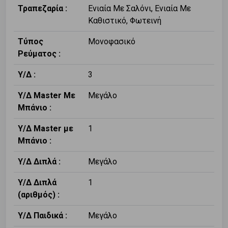
Τραπεζαρία :
Ενιαία Με Σαλόνι, Ενιαία Με
Καθιστικό, Φωτεινή
Τύπος
Μονοφασικό
Ρεύματος :
Υ/Δ :
3
Υ/Δ Master Με
Μεγάλο
Μπάνιο :
Υ/Δ Master με
1
Μπάνιο :
Υ/Δ Διπλά :
Μεγάλο
Υ/Δ Διπλά
1
(αριθμός) :
Υ/Δ Παιδικά :
Μεγάλο