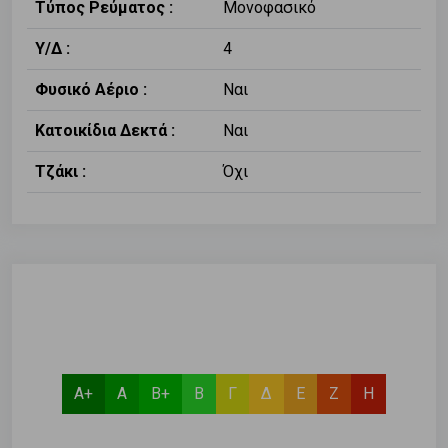
Τύπος Ρεύματος :
Μονοφασικό
Υ/Δ :
4
Φυσικό Αέριο :
Ναι
Κατοικίδια Δεκτά :
Ναι
Τζάκι :
Όχι
Α+
Α
Β+
Β
Γ
Δ
Ε
Ζ
Η