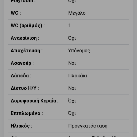
Playroom :
Όχι
WC :
Μεγάλο
WC (αριθμός) :
1
Ανακαίνιση :
Όχι
Αποχέτευση :
Υπόνομος
Ασανσέρ :
Ναι
Δάπεδα :
Πλακάκι
Δίκτυο Η/Υ :
Ναι
Δορυφορική Κεραία :
Όχι
Επιπλωμένο :
Όχι
Ηλιακός :
Προεγκατάσταση