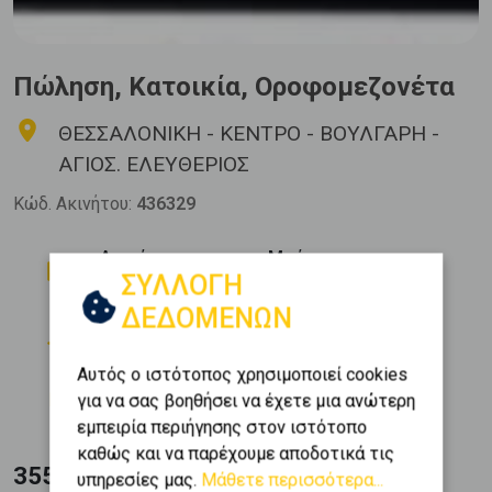
Πώληση, Κατοικία, Οροφομεζονέτα
ΘΕΣΣΑΛΟΝΙΚΗ - ΚΕΝΤΡΟ - ΒΟΥΛΓΑΡΗ -
ΑΓΙΟΣ. ΕΛΕΥΘΕΡΙΟΣ
Κώδ. Ακινήτου:
436329
Δωμάτια
Μπάνια
ΣΥΛΛΟΓΗ
3
2
ΔΕΔΟΜΕΝΩΝ
Όροφος
Εμβαδόν
2
3 (3ος)
131 m
Αυτός ο ιστότοπος χρησιμοποιεί cookies
Κατασκευή
για να σας βοηθήσει να έχετε μια ανώτερη
2024
εμπειρία περιήγησης στον ιστότοπο
καθώς και να παρέχουμε αποδοτικά τις
355.000 €
υπηρεσίες μας.
Μάθετε περισσότερα...