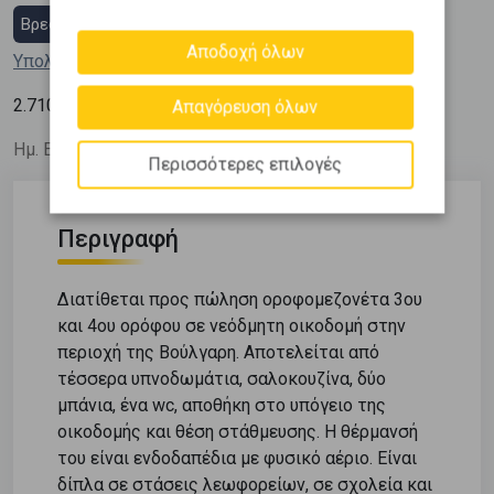
Βρες στεγαστικό δάνειο
Αποδοχή όλων
Υπολόγισε τη δόση μου
2
2.710
€ / m
Απαγόρευση όλων
Ημ. Ενημέρωσης: 10/06/26
Περισσότερες επιλογές
Περιγραφή
Διατίθεται προς πώληση οροφομεζονέτα 3ου
και 4ου ορόφου σε νεόδμητη οικοδομή στην
περιοχή της Βούλγαρη. Αποτελείται από
τέσσερα υπνοδωμάτια, σαλοκουζίνα, δύο
μπάνια, ένα wc, αποθήκη στο υπόγειο της
οικοδομής και θέση στάθμευσης. Η θέρμανσή
του είναι ενδοδαπέδια με φυσικό αέριο. Είναι
δίπλα σε στάσεις λεωφορείων, σε σχολεία και