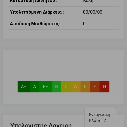
Κατάσταση Ακινήτου :
Καλή
Υπολειπόμενη Διάρκεια :
00/00/00
Απόδοση Μισθώματος :
0
Α+
Α
Β+
Β
Γ
Δ
Ε
Ζ
Η
Ενεργειακή 
Κλάση: Ζ
Υπολογιστής Δανείου