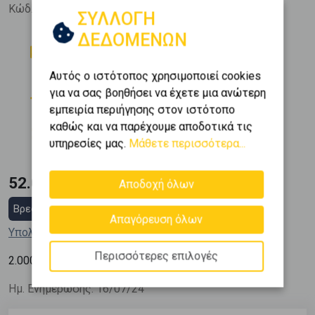
Κώδ. Ακινήτου:
439854
ΣΥΛΛΟΓΗ
ΔΕΔΟΜΕΝΩΝ
Δωμάτια
Μπάνια
0
1
Αυτός ο ιστότοπος χρησιμοποιεί cookies
Όροφος
Θέση Στάθμευσης
για να σας βοηθήσει να έχετε μια ανώτερη
2 (2ος)
0
εμπειρία περιήγησης στον ιστότοπο
Εμβαδόν
Κατασκευή
καθώς και να παρέχουμε αποδοτικά τις
2
26 m
1969
υπηρεσίες μας.
Μάθετε περισσότερα...
52.000 €
Αποδοχή όλων
Βρες στεγαστικό δάνειο
Απαγόρευση όλων
Υπολόγισε τη δόση μου
Περισσότερες επιλογές
2
2.000
€ / m
Ημ. Ενημέρωσης: 16/07/24