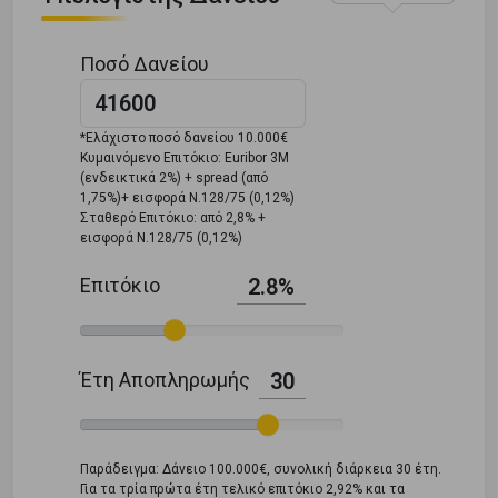
Ποσό Δανείου
*Ελάχιστο ποσό δανείου 10.000€
Κυμαινόμενο Επιτόκιο: Euribor 3M
(ενδεικτικά 2%) + spread (από
1,75%)+ εισφορά Ν.128/75 (0,12%)
Σταθερό Επιτόκιο: από 2,8% +
εισφορά Ν.128/75 (0,12%)
Επιτόκιο
2.8%
Έτη Αποπληρωμής
30
Παράδειγμα: Δάνειο 100.000€, συνολική διάρκεια 30 έτη.
Για τα τρία πρώτα έτη τελικό επιτόκιο 2,92% και τα