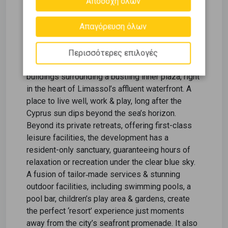
Αποδοχή όλων
m2 Covered Internal / m2 Covered Terraces / m2
Απαγόρευση όλων
Common Area / m2 Total Covered Area / m2
Uncovered Terraces / Parking / Indoor & Outdoor
Pool / Spa / Gym THE PROJECT This project is
Περισσότερες επιλογές
high living in every sense – landmark beachfront
buildings surrounding a bustling inner plaza, right
in the heart of Limassol’s affluent waterfront. A
place to live well, work & play, long after the
Cyprus sun dips beyond the sea’s horizon.
Beyond its private retreats, offering first-class
leisure facilities, the development has a
resident-only sanctuary, guaranteeing hours of
relaxation or recreation under the clear blue sky.
A fusion of tailor‑made services & stunning
outdoor facilities, including swimming pools, a
pool bar, children’s play area & gardens, create
the perfect ‘resort’ experience just moments
away from the city’s seafront promenade. It also