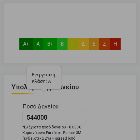
Α+
Α
Β+
Β
Γ
Δ
Ε
Ζ
Η
Ενεργειακή 
Κλάση: Α
Υπολογιστής Δανείου
Ποσό Δανείου
*Ελάχιστο ποσό δανείου 10.000€
Κυμαινόμενο Επιτόκιο: Euribor 3M
(ενδεικτικά 2%) + spread (από