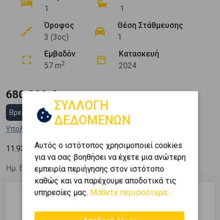
1
1
Όροφος
Θέση Στάθμευσης
3 (3ος)
1
Εμβαδόν
Κατασκευή
2
57 m
2024
680.000 €
ΣΥΛΛΟΓΗ
Βρες στεγαστικό δάνειο
ΔΕΔΟΜΕΝΩΝ
Υπολόγισε τη δόση μου
Αυτός ο ιστότοπος χρησιμοποιεί cookies
2
11.930
€ / m
για να σας βοηθήσει να έχετε μια ανώτερη
Ημ. Ενημέρωσης: 10/09/25
εμπειρία περιήγησης στον ιστότοπο
καθώς και να παρέχουμε αποδοτικά τις
υπηρεσίες μας.
Μάθετε περισσότερα...
Περιγραφή