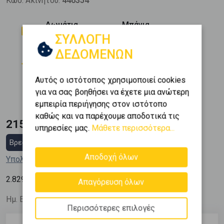
Κώδ. Ακινήτου:
446354
Δωμάτια
Μπάνια
2
1
ΣΥΛΛΟΓΗ
ΔΕΔΟΜΕΝΩΝ
Όροφος
Εμβαδόν
2
1 (1ος)
76 m
Αυτός ο ιστότοπος χρησιμοποιεί cookies
Κατασκευή
για να σας βοηθήσει να έχετε μια ανώτερη
1960
εμπειρία περιήγησης στον ιστότοπο
καθώς και να παρέχουμε αποδοτικά τις
215.000 €
υπηρεσίες μας.
Μάθετε περισσότερα...
Βρες στεγαστικό δάνειο
Αποδοχή όλων
Υπολόγισε τη δόση μου
2
2.829
€ / m
Απαγόρευση όλων
Ημ. Ενημέρωσης: 28/05/26
Περισσότερες επιλογές