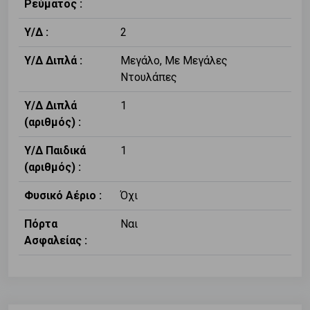
Ρεύματος :
Υ/Δ :
2
Υ/Δ Διπλά :
Μεγάλο, Με Μεγάλες
Ντουλάπες
Υ/Δ Διπλά
1
(αριθμός) :
Υ/Δ Παιδικά
1
(αριθμός) :
Φυσικό Αέριο :
Όχι
Πόρτα
Ναι
Ασφαλείας :