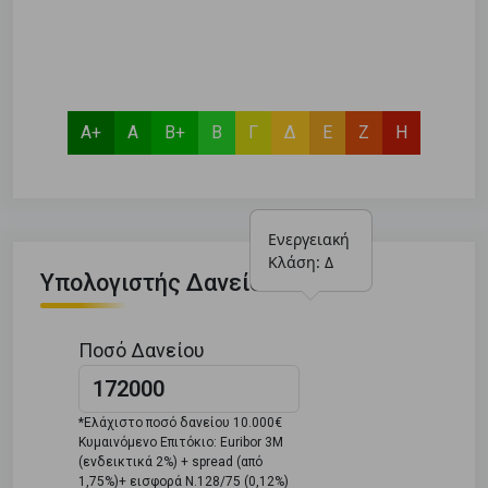
Α+
Α
Β+
Β
Γ
Δ
Ε
Ζ
Η
Ενεργειακή 
Κλάση: Δ
Υπολογιστής Δανείου
Ποσό Δανείου
*Ελάχιστο ποσό δανείου 10.000€
Κυμαινόμενο Επιτόκιο: Euribor 3M
(ενδεικτικά 2%) + spread (από
1,75%)+ εισφορά Ν.128/75 (0,12%)