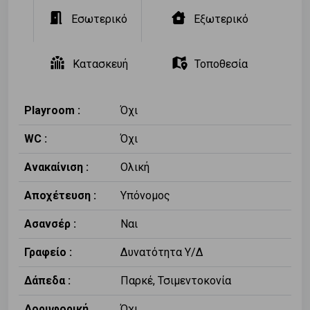
Εσωτερικό
Εξωτερικό
Κατασκευή
Τοποθεσία
Playroom :
Όχι
WC :
Όχι
Ανακαίνιση :
Ολική
Αποχέτευση :
Υπόνομος
Ασανσέρ :
Ναι
Γραφείο :
Δυνατότητα Υ/Δ
Δάπεδα :
Παρκέ, Τσιμεντοκονία
Δορυφορική
Όχι