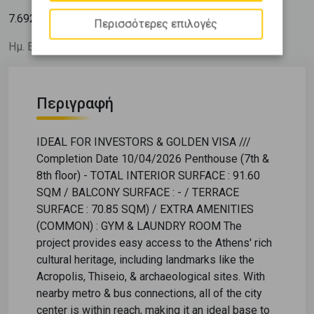
2
7.692
€ / m
Περισσότερες επιλογές
Ημ. Ενημέρωσης: 03/06/26
Περιγραφή
IDEAL FOR INVESTORS & GOLDEN VISA ///
Completion Date 10/04/2026 Penthouse (7th &
8th floor) - TOTAL INTERIOR SURFACE : 91.60
SQM / BALCONY SURFACE : - / TERRACE
SURFACE : 70.85 SQM) / EXTRA AMENITIES
(COMMON) : GYM & LAUNDRY ROOM The
project provides easy access to the Athens' rich
cultural heritage, including landmarks like the
Acropolis, Thiseio, & archaeological sites. With
nearby metro & bus connections, all of the city
center is within reach, making it an ideal base to