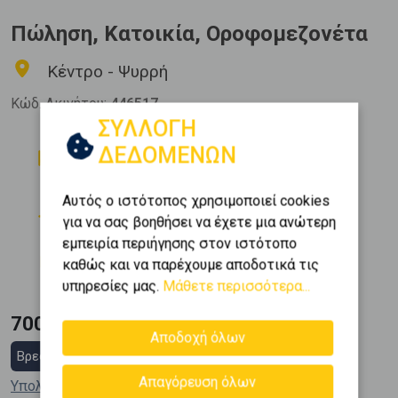
Πώληση, Κατοικία, Οροφομεζονέτα
Κέντρο - Ψυρρή
Κώδ. Ακινήτου:
446517
ΣΥΛΛΟΓΗ
Δωμάτια
Μπάνια
ΔΕΔΟΜΕΝΩΝ
2
2
Όροφος
Εμβαδόν
Αυτός ο ιστότοπος χρησιμοποιεί cookies
2
7 (7ος)
91 m
για να σας βοηθήσει να έχετε μια ανώτερη
εμπειρία περιήγησης στον ιστότοπο
Κατασκευή
καθώς και να παρέχουμε αποδοτικά τις
2024
υπηρεσίες μας.
Μάθετε περισσότερα...
700.000 €
Αποδοχή όλων
Βρες στεγαστικό δάνειο
Απαγόρευση όλων
Υπολόγισε τη δόση μου