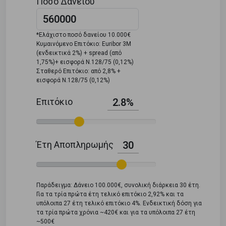
Ποσό Δανείου
*Ελάχιστο ποσό δανείου 10.000€
Κυμαινόμενο Επιτόκιο: Euribor 3M
(ενδεικτικά 2%) + spread (από
1,75%)+ εισφορά Ν.128/75 (0,12%)
Σταθερό Επιτόκιο: από 2,8% +
εισφορά Ν.128/75 (0,12%)
Επιτόκιο
2.8%
Έτη Αποπληρωμής
30
Παράδειγμα: Δάνειο 100.000€, συνολική διάρκεια 30 έτη.
Για τα τρία πρώτα έτη τελικό επιτόκιο 2,92% και τα
υπόλοιπα 27 έτη τελικό επιτόκιο 4%. Ενδεικτική δόση για
τα τρία πρώτα χρόνια ~420€ και για τα υπόλοιπα 27 έτη
~500€