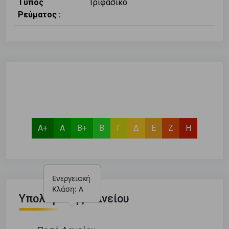
Τύπος
Τριφασικό
Ρεύματος :
Α+
Α
Β+
Β
Γ
Δ
Ε
Ζ
Η
Ενεργειακή 
Κλάση: Α
Υπολογιστής Δανείου