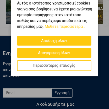
Αυτός ο ιστότοπος χρησιμοποιεί cookies
ΑΡΑΧΩΒΑ - Ζεμενό
ΑΡΑΧΩΒΑ - 
για να σας βοηθήσει να έχετε μια ανώτερη
εμπειρία περιήγησης στον ιστότοπο
180.000 €
200.000 €
καθώς και να παρέχουμε αποδοτικά τις
υπηρεσίες μας.
Μάθετε περισσότερα...
Αποδοχή όλων
Ενημερωθείτε
Απαγόρευση όλων
Εγγραφείτε στο newsletter της Golden Home για νέα
Περισσότερες επιλογές
ακίνητα, αναλύσεις και διάφορα θέματα της αγοράς
ακινήτων
Εγγραφή
Ακολουθήστε μας