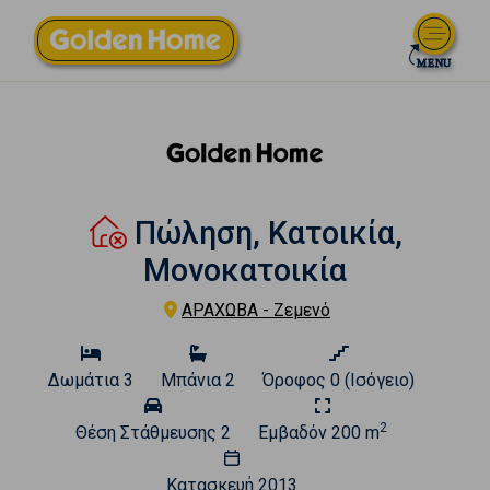
Πώληση, Κατοικία,
Μονοκατοικία
ΑΡΑΧΩΒΑ - Ζεμενό
Δωμάτια
3
Μπάνια
2
Όροφος
0 (Ισόγειο)
2
Θέση Στάθμευσης
2
Εμβαδόν
200 m
Κατασκευή
2013