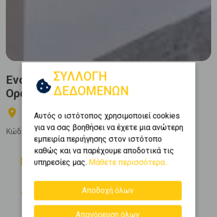
ΣΥΛΛΟΓΗ
Ενοικίαση, Κατοικία,
ΔΕΔΟΜΕΝΩΝ
Οροφοδιαμέρισμα
Βούλα - Δικηγορικά
Αυτός ο ιστότοπος χρησιμοποιεί cookies
για να σας βοηθήσει να έχετε μια ανώτερη
Κώδ. Ακινήτου:
459367
εμπειρία περιήγησης στον ιστότοπο
καθώς και να παρέχουμε αποδοτικά τις
Δωμάτια
Μπάνια
υπηρεσίες μας.
Μάθετε περισσότερα...
3
1
Όροφος
Εμβαδόν
Αποδοχή όλων
2
0 (Υπερυψ. Ισόγειο)
117 m
Κατασκευή
Απαγόρευση όλων