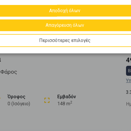
Αποδοχή όλων
Απαγόρευση όλων
Περισσότερες επιλογές
α
4
Β
ω Φάρος
Υπ
3.
Όροφος
Εμβαδόν
2
0 (Ισόγειο)
148 m
Ημ