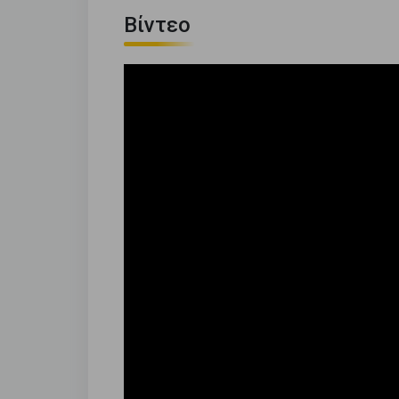
Βίντεο