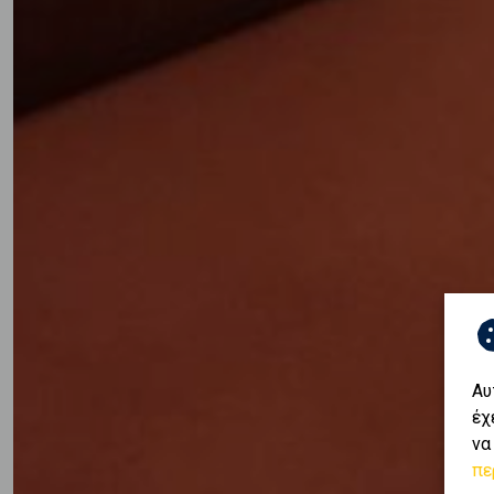
Αυ
έχ
να
πε