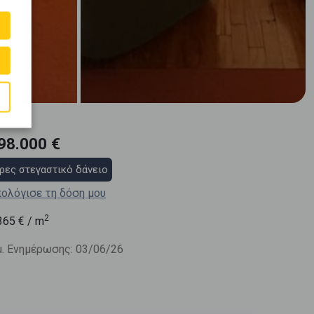
98.000 €
ρες στεγαστικό δάνειο
ολόγισε τη δόση μου
2
365
€ / m
. Ενημέρωσης: 03/06/26