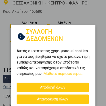
ΘΕΣΣΑΛΟΝΙΚΗ - ΚΕΝΤΡΟ - ΦΑΛΗΡΟ
Κώδ. Ακινήτου:
465680
Δωμάτια
Μπάνια
2
1
ΣΥΛΛΟΓΗ
Όροφος
Θέση Στάθμευσης
ΔΕΔΟΜΕΝΩΝ
0 (Ισόγειο)
0
Εμβαδόν
Κατασκευή
Αυτός ο ιστότοπος χρησιμοποιεί cookies
2
64 m
1980
για να σας βοηθήσει να έχετε μια ανώτερη
εμπειρία περιήγησης στον ιστότοπο
καθώς και να παρέχουμε αποδοτικά τις
115.000 €
υπηρεσίες μας.
Μάθετε περισσότερα...
Βρες στεγαστικό δάνειο
Υπολόγισε τη δόση μου
Αποδοχή όλων
2
1.797
€ / m
Απαγόρευση όλων
Ημ. Ενημέρωσης: 07/04/26