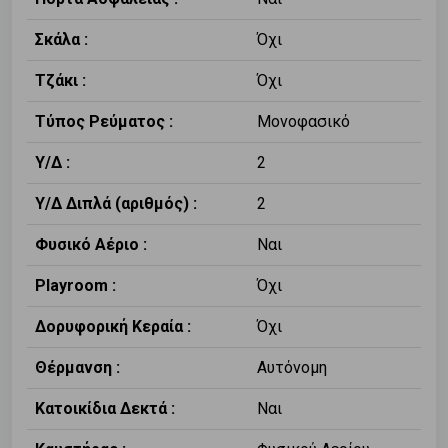
Σκάλα :
Όχι
Τζάκι :
Όχι
Τύπος Ρεύματος :
Μονοφασικό
Υ/Δ :
2
Υ/Δ Διπλά (αριθμός) :
2
Φυσικό Αέριο :
Ναι
Playroom :
Όχι
Δορυφορική Κεραία :
Όχι
Θέρμανση :
Αυτόνομη
Κατοικίδια Δεκτά :
Ναι