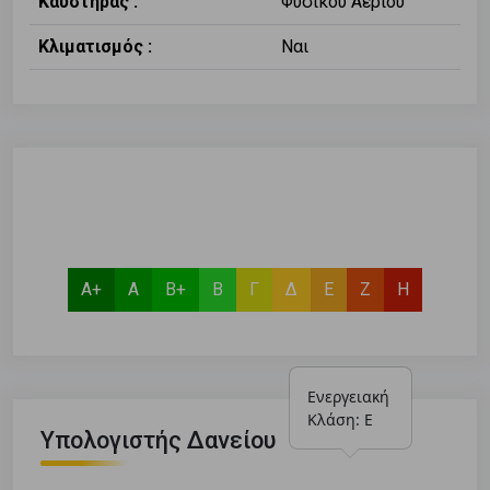
Καυστήρας :
Φυσικού Αερίου
Κλιματισμός :
Ναι
Α+
Α
Β+
Β
Γ
Δ
Ε
Ζ
Η
Ενεργειακή 
Κλάση: Ε
Υπολογιστής Δανείου