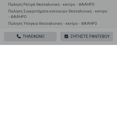
Πώληση Ρετιρέ Θεσσαλονικη - κεντρο - ΦΑΛΗΡΟ
Πώληση Συγκροτήματα κατοικιών Θεσσαλονικη - κεντρο
- ΦΑΛΗΡΟ
Πώληση Υπόγεια Θεσσαλονικη - κεντρο - ΦΑΛΗΡΟ
Πώληση Υπόσκαφα Θεσσαλονικη - κεντρο - ΦΑΛΗΡΟ
ΤΗΛΕΦΩΝΟ
ΖΗΤΗΣΤΕ ΡΑΝΤΕΒΟΥ
Πώληση Υπολ. υψουν Θεσσαλονικη - κεντρο - ΦΑΛΗΡΟ
Ακίνητα σε κοντινές περιοχές
Πώληση Διαμερίσματα 40 ΕΚΚΛΗΣΙΕΣ
Πώληση Διαμερίσματα ΑΓΙΟΣ ΔΗΜΗΤΡΙΟΣ
Πώληση Διαμερίσματα ΑΝΑΛΗΨΗ
Πώληση Διαμερίσματα ΑΝΩ ΠΟΛΗ
Πώληση Διαμερίσματα ΑΝΩ ΤΟΥΜΠΑ
Πώληση Διαμερίσματα ΒΑΡΔΑΡΗΣ
Πώληση Διαμερίσματα ΒΟΥΛΓΑΡΗ - ΑΓΙΟΣ. ΕΛΕΥΘΕΡΙΟΣ
Πώληση Διαμερίσματα ΒΥΖΑΝΤΙΟ
Πώληση Διαμερίσματα ΔΙΟΙΚΗΤΗΡΙΟ