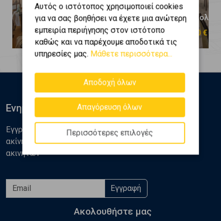
Αυτός ο ιστότοπος χρησιμοποιεί cookies
Ηλιούπολη - Αγία Μαρίνα
Ηλιούπολη - 
για να σας βοηθήσει να έχετε μια ανώτερη
εμπειρία περιήγησης στον ιστότοπο
410.000 €
250.000 €
καθώς και να παρέχουμε αποδοτικά τις
υπηρεσίες μας.
Μάθετε περισσότερα...
Αποδοχή όλων
Ενημερωθείτε
Απαγόρευση όλων
Εγγραφείτε στο newsletter της Golden Home για νέα
Περισσότερες επιλογές
ακίνητα, αναλύσεις και διάφορα θέματα της αγοράς
ακινήτων
Εγγραφή
Ακολουθήστε μας