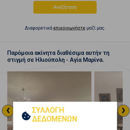
Αναζήτηση
Διαφορετικά
επικοινωνήστε
μαζί μας.
Παρόμοια ακίνητα διαθέσιμα αυτήν τη
στιγμή σε Ηλιούπολη - Αγία Μαρίνα.
‹
›
ΣΥΛΛΟΓΗ
ΔΕΔΟΜΕΝΩΝ