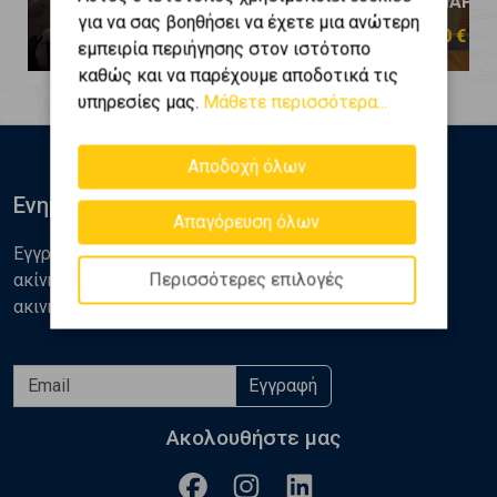
ΚΑΛΑΜΑΡΙΑ - Κηφισιά
ΚΑΛΑΜΑΡΙΑ -
για να σας βοηθήσει να έχετε μια ανώτερη
380.000 €
230.000 €
εμπειρία περιήγησης στον ιστότοπο
καθώς και να παρέχουμε αποδοτικά τις
υπηρεσίες μας.
Μάθετε περισσότερα...
Αποδοχή όλων
Ενημερωθείτε
Απαγόρευση όλων
Εγγραφείτε στο newsletter της Golden Home για νέα
Περισσότερες επιλογές
ακίνητα, αναλύσεις και διάφορα θέματα της αγοράς
ακινήτων
Εγγραφή
Ακολουθήστε μας