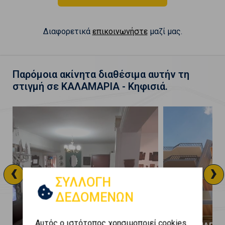
Διαφορετικά
επικοινωνήστε
μαζί μας.
Παρόμοια ακίνητα διαθέσιμα αυτήν τη
στιγμή σε ΚΑΛΑΜΑΡΙΑ - Κηφισιά.
‹
›
ΣΥΛΛΟΓΗ
ΔΕΔΟΜΕΝΩΝ
Αυτός ο ιστότοπος χρησιμοποιεί cookies