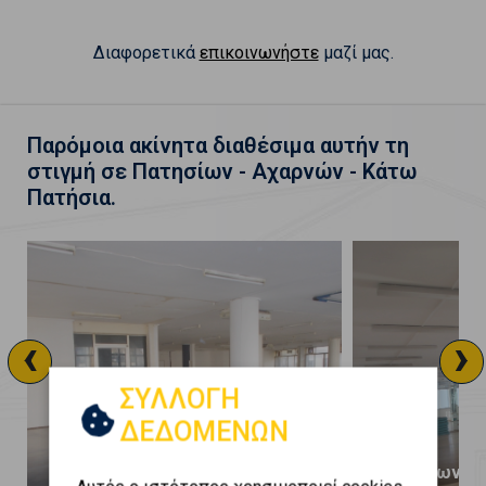
Διαφορετικά
επικοινωνήστε
μαζί μας.
Παρόμοια ακίνητα διαθέσιμα αυτήν τη
στιγμή σε Πατησίων - Αχαρνών - Κάτω
Πατήσια.
‹
›
ΣΥΛΛΟΓΗ
ΔΕΔΟΜΕΝΩΝ
Πατησίων - Αχαρνών - Κάτω
Πατησίων - 