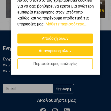
Αυτός ο ιστότοπος χρησιμοποιεί cookies
Πατήσια
Πατήσια
για να σας βοηθήσει να έχετε μια ανώτερη
570.000 €
310.000 €
εμπειρία περιήγησης στον ιστότοπο
καθώς και να παρέχουμε αποδοτικά τις
υπηρεσίες μας.
Μάθετε περισσότερα...
Αποδοχή όλων
Ενημερωθείτε
Απαγόρευση όλων
Εγγραφείτε στο newsletter της Golden Home για νέα
Περισσότερες επιλογές
ακίνητα, αναλύσεις και διάφορα θέματα της αγοράς
ακινήτων
Εγγραφή
Ακολουθήστε μας