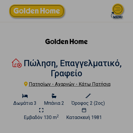
Πώληση, Επαγγελματικό,
Γραφείο
Πατησίων - Αχαρνών - Κάτω Πατήσια
Δωμάτια
3
Μπάνια
2
Όροφος
2 (2ος)
2
Εμβαδόν
130 m
Κατασκευή
1981