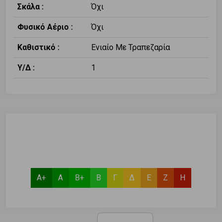
Σκάλα :
Όχι
Φυσικό Αέριο :
Όχι
Καθιστικό :
Ενιαίο Με Τραπεζαρία
Υ/Δ :
1
Α+
Α
Β+
Β
Γ
Δ
Ε
Ζ
Η