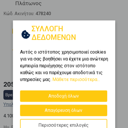
Πλάτωνος
Κώδ. Ακινήτου:
478240
ΣΥΛΛΟΓΗ
Δωμάτια
Μπάνια
1
1
ΔΕΔΟΜΕΝΩΝ
Όροφος
Θέση Στάθμευσης
5 (5ος)
1
Αυτός ο ιστότοπος χρησιμοποιεί cookies
για να σας βοηθήσει να έχετε μια ανώτερη
Εμβαδόν
Κατασκευή
εμπειρία περιήγησης στον ιστότοπο
2
50 m
2008
καθώς και να παρέχουμε αποδοτικά τις
υπηρεσίες μας.
Μάθετε περισσότερα...
205.000 €
Βρες στεγαστικό δάνειο
Αποδοχή όλων
Υπολόγισε τη δόση μου
Απαγόρευση όλων
2
4.100
€ / m
Περισσότερες επιλογές
Ημ. Ενημέρωσης: 08/07/26