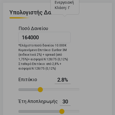
Ενεργειακή 
Κλάση: Γ
Υπολογιστής Δανείου
Ποσό Δανείου
*Ελάχιστο ποσό δανείου 10.000€
Κυμαινόμενο Επιτόκιο: Euribor 3M
(ενδεικτικά 2%) + spread (από
1,75%)+ εισφορά Ν.128/75 (0,12%)
Σταθερό Επιτόκιο: από 2,8% +
εισφορά Ν.128/75 (0,12%)
Επιτόκιο
2.8%
Έτη Αποπληρωμής
30