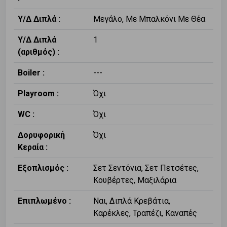
Υ/Δ Διπλά :
Μεγάλο, Με Μπαλκόνι Με Θέα
Υ/Δ Διπλά
1
(αριθμός) :
Boiler :
---
Playroom :
Όχι
WC :
Όχι
Δορυφορική
Όχι
Κεραία :
Εξοπλισμός :
Σετ Σεντόνια, Σετ Πετσέτες,
Κουβέρτες, Μαξιλάρια
Επιπλωμένο :
Ναι, Διπλά Κρεβάτια,
Καρέκλες, Τραπέζι, Καναπές