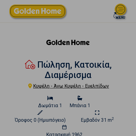
Πώληση, Κατοικία,
Διαμέρισμα
Κυψέλη - Άνω Κυψέλη - Ευελπίδων
Δωμάτια
1
Μπάνια
1
2
Όροφος
0 (Ημιυπόγειο)
Εμβαδόν
31 m
Κατασκευή
1962