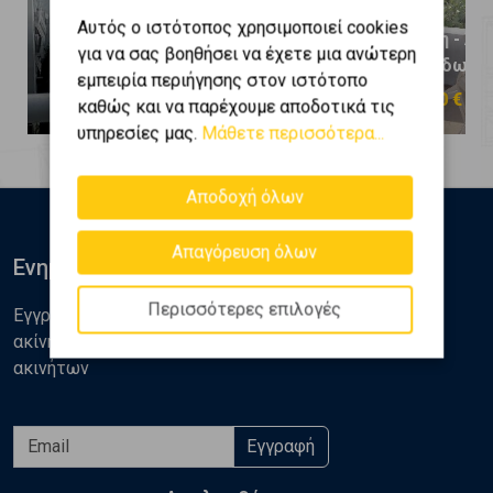
Αυτός ο ιστότοπος χρησιμοποιεί cookies
Κυψέλη - Άνω Κυψέλη -
Κυψέλη - Άν
για να σας βοηθήσει να έχετε μια ανώτερη
Ευελπίδων
Ευελπίδων
εμπειρία περιήγησης στον ιστότοπο
400.000 €
230.000 €
καθώς και να παρέχουμε αποδοτικά τις
υπηρεσίες μας.
Μάθετε περισσότερα...
Αποδοχή όλων
Απαγόρευση όλων
Ενημερωθείτε
Περισσότερες επιλογές
Εγγραφείτε στο newsletter της Golden Home για νέα
ακίνητα, αναλύσεις και διάφορα θέματα της αγοράς
ακινήτων
Εγγραφή