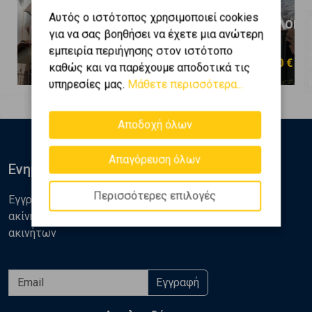
Αυτός ο ιστότοπος χρησιμοποιεί cookies
ΘΕΣΣΑΛΟΝΙΚΗ - ΚΕΝΤΡΟ - ΑΝΩ
ΘΕΣΣΑΛΟΝΙΚΗ
για να σας βοηθήσει να έχετε μια ανώτερη
ΠΟΛΗ
ΠΟΛΗ
εμπειρία περιήγησης στον ιστότοπο
600.000 €
180.000 €
καθώς και να παρέχουμε αποδοτικά τις
υπηρεσίες μας.
Μάθετε περισσότερα...
Αποδοχή όλων
Απαγόρευση όλων
Ενημερωθείτε
Περισσότερες επιλογές
Εγγραφείτε στο newsletter της Golden Home για νέα
ακίνητα, αναλύσεις και διάφορα θέματα της αγοράς
ακινήτων
Εγγραφή