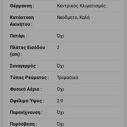
Θέρμανση :
Κεντρικός Κλιματισμός
Κατάσταση
Νεόδμητο, Καλή
Ακινήτου :
Πατάρι :
Όχι
Πλάτος Εισόδου
2
(cm) :
Συναγερμός :
Όχι
Τύπος Ρεύματος :
Τριφασικό
Φυσικό Αέριο :
Οχι
Ωφέλιμο Ύψος :
2.9
Πυρανίχνευση :
Όχι
Πυρόσβεση :
Όχι