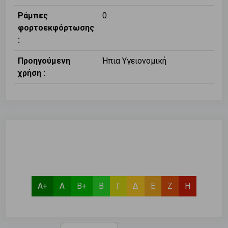
Ράμπες
0
φορτοεκφόρτωσης
:
Προηγούμενη
Ήπια Υγειονομική
χρήση :
Α+
Α
Β+
Β
Γ
Δ
Ε
Ζ
Η