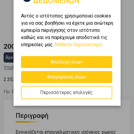
ΔΕΔΟΜΕΝΩΝ
Όροφος
Εμβαδόν
2
0 (Ισόγειο)
85 m
Αυτός ο ιστότοπος χρησιμοποιεί cookies
Κατασκευή
για να σας βοηθήσει να έχετε μια ανώτερη
1993
εμπειρία περιήγησης στον ιστότοπο
καθώς και να παρέχουμε αποδοτικά τις
υπηρεσίες μας.
Μάθετε περισσότερα...
200.000 €
Βρες στεγαστικό δάνειο
Αποδοχή όλων
Υπολόγισε τη δόση μου
Απαγόρευση όλων
2
2.353
€ / m
Ημ. Ενημέρωσης: 18/07/26
Περισσότερες επιλογές
Περιγραφή
Ενοικιάζεται επαγγελματικος ισόγειος χωρος