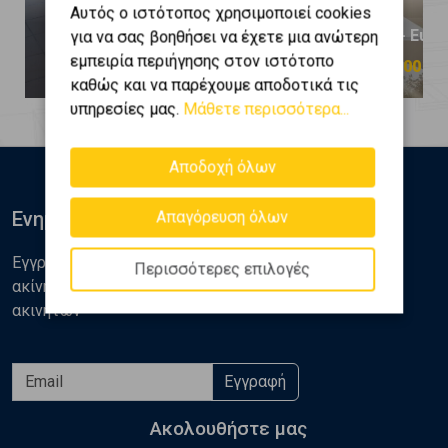
Αυτός ο ιστότοπος χρησιμοποιεί cookies
Βούλα - Ευρυάλη
Βούλα - Ευρ
για να σας βοηθήσει να έχετε μια ανώτερη
εμπειρία περιήγησης στον ιστότοπο
1.000.000 €
1.150.000 €
καθώς και να παρέχουμε αποδοτικά τις
υπηρεσίες μας.
Μάθετε περισσότερα...
Αποδοχή όλων
Ενημερωθείτε
Απαγόρευση όλων
Εγγραφείτε στο newsletter της Golden Home για νέα
Περισσότερες επιλογές
ακίνητα, αναλύσεις και διάφορα θέματα της αγοράς
ακινήτων
Εγγραφή
Ακολουθήστε μας