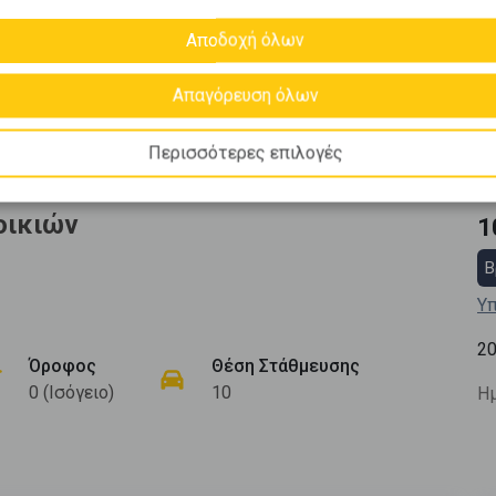
Αποδοχή όλων
Απαγόρευση όλων
Περισσότερες επιλογές
οικιών
1
Β
Υπ
20
Όροφος
Θέση Στάθμευσης
0 (Ισόγειο)
10
Ημ