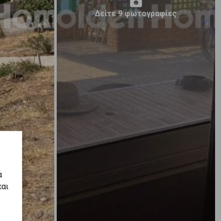
Δείτε 9 φωτογραφίες
α
και