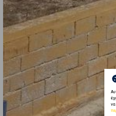
Αυ
έχ
να
πε