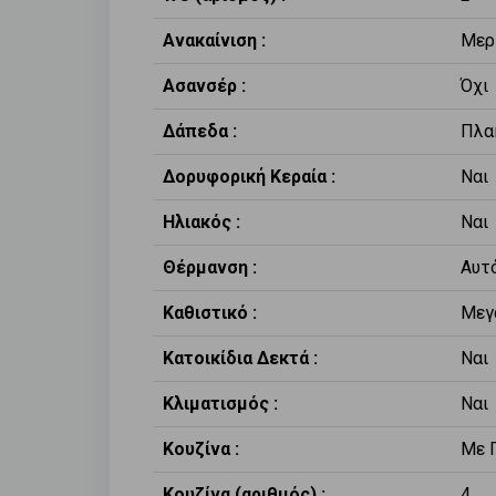
Ανακαίνιση :
Μερ
Ασανσέρ :
Όχι
Δάπεδα :
Πλα
Δορυφορική Κεραία :
Ναι
Ηλιακός :
Ναι
Θέρμανση :
Αυτ
Καθιστικό :
Μεγ
Κατοικίδια Δεκτά :
Ναι
Κλιματισμός :
Ναι
Κουζίνα :
Με 
Κουζίνα (αριθμός) :
4