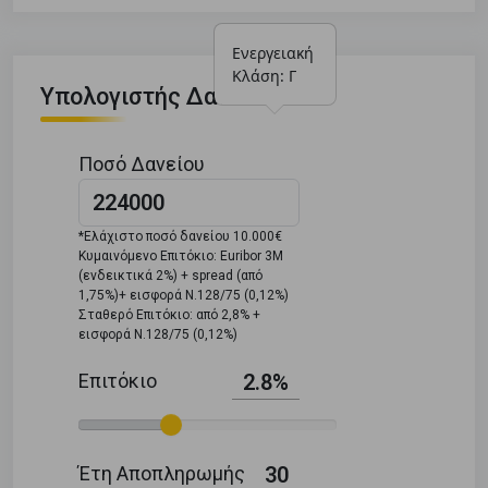
Ενεργειακή 
Κλάση: Γ
Υπολογιστής Δανείου
Ποσό Δανείου
*Ελάχιστο ποσό δανείου 10.000€
Κυμαινόμενο Επιτόκιο: Euribor 3M
(ενδεικτικά 2%) + spread (από
1,75%)+ εισφορά Ν.128/75 (0,12%)
Σταθερό Επιτόκιο: από 2,8% +
εισφορά Ν.128/75 (0,12%)
Επιτόκιο
2.8%
Έτη Αποπληρωμής
30