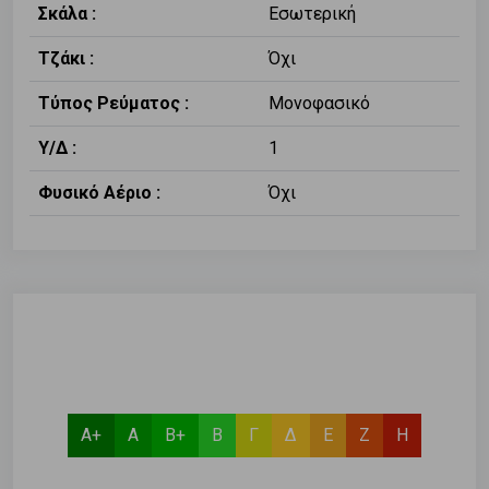
Σκάλα :
Εσωτερική
Τζάκι :
Όχι
Τύπος Ρεύματος :
Μονοφασικό
Υ/Δ :
1
Φυσικό Αέριο :
Όχι
Α+
Α
Β+
Β
Γ
Δ
Ε
Ζ
Η