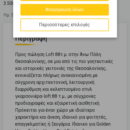
2
3.500
€ / m
Απαγόρευση όλων
Ημ. Ενημέρωσης: 22/08/25
Περισσότερες επιλογές
Περιγραφή
Προς πώληση Loft 88τ.μ. στην Άνω Πόλη
Θεσσαλονίκης, σε μια από τις πιο γοητευτικές
και ιστορικές γειτονιές της Θεσσαλονίκης,
ενοικιάζεται πλήρως ανακαινισμένη με
σύγχρονη αρχιτεκτονική, λειτουργική
διαρρύθμιση και εκλεπτυσμένο στυλ
γκαρσονιέρα-loft 88 τ.μ., με σύγχρονες
προδιαγραφές και εξαιρετική αισθητική.
Πρόκειται για έναν χώρο με ιδιαίτερο
χαρακτήρα και άνεση, ιδανικό για φοιτητές,
επαγγελματίες ή ζευγάρια. Ιδανικο για Golden