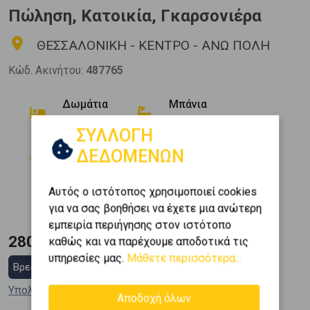
Πώληση, Κατοικία, Γκαρσονιέρα
ΘΕΣΣΑΛΟΝΙΚΗ - ΚΕΝΤΡΟ - ΑΝΩ ΠΟΛΗ
Κώδ. Ακινήτου:
487765
Δωμάτια
Μπάνια
1
1
ΣΥΛΛΟΓΗ
Όροφος
Εμβαδόν
ΔΕΔΟΜΕΝΩΝ
2
0 (Ισόγειο)
80 m
Κατασκευή
Αυτός ο ιστότοπος χρησιμοποιεί cookies
1979
για να σας βοηθήσει να έχετε μια ανώτερη
εμπειρία περιήγησης στον ιστότοπο
280.000 €
καθώς και να παρέχουμε αποδοτικά τις
υπηρεσίες μας.
Μάθετε περισσότερα...
Βρες στεγαστικό δάνειο
Υπολόγισε τη δόση μου
Αποδοχή όλων