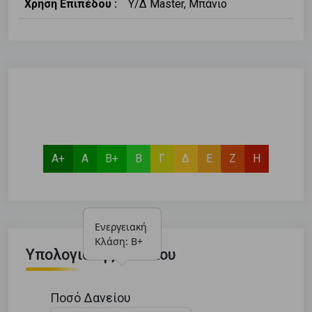
Χρήση Επιπέδου :
Υ/Δ Master, Μπάνιο
Α+
Α
Β+
Β
Γ
Δ
Ε
Ζ
Η
Ενεργειακή 
Κλάση: Β+
Υπολογιστής Δανείου
Ποσό Δανείου