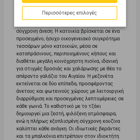
Εκπληκτική μεζονέτα με πανοραμική,
ανεμπόδιστη θέα στον κόλπο της Παροικιάς,
Περισσότερες επιλογές
μόλις 2 χλμ. από το λιμάνι, που συνδυάζει
αρμονικά την κυκλαδίτικη αρχιτεκτονική με τη
σύγχρονη άνεση. Η κατοικία βρίσκεται σε ένα
προσεγμένο, ήσυχο οικογενειακό συγκρότημα
τεσσάρων μόνο κατοικιών, μέσα σε
καταπράσινους, περιποιημένους κήπους και
διαθέτει μεγάλη κοινόχρηστη πισίνα, ιδανική
για στιγμές δροσιάς και χαλάρωσης με θέα το
απέραντο γαλάζιο του Αιγαίου. Η μεζονέτα
εκτείνεται σε δύο επίπεδα, προσφέροντας
άνετους και φωτεινούς χώρους με λειτουργική
διαρρύθμιση και προσεγμένες λεπτομέρειες σε
κάθε γωνιά. Το καθιστικό με το τζάκι
δημιουργεί μια ζεστή, φιλόξενη ατμόσφαιρα,
ενώ η πλήρως εξοπλισμένη σύγχρονη κουζίνα
καλύπτει κάθε ανάγκη. Οι ιδιωτικές βεράντες
και τα μπαλκόνια επιτρέπουν στον ιδιοκτήτη