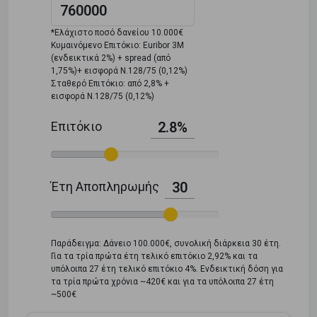
*Ελάχιστο ποσό δανείου 10.000€
Κυμαινόμενο Επιτόκιο: Euribor 3M
(ενδεικτικά 2%) + spread (από
1,75%)+ εισφορά Ν.128/75 (0,12%)
Σταθερό Επιτόκιο: από 2,8% +
εισφορά Ν.128/75 (0,12%)
Επιτόκιο
2.8%
Έτη Αποπληρωμής
30
Παράδειγμα: Δάνειο 100.000€, συνολική διάρκεια 30 έτη.
Για τα τρία πρώτα έτη τελικό επιτόκιο 2,92% και τα
υπόλοιπα 27 έτη τελικό επιτόκιο 4%. Ενδεικτική δόση για
τα τρία πρώτα χρόνια ~420€ και για τα υπόλοιπα 27 έτη
~500€