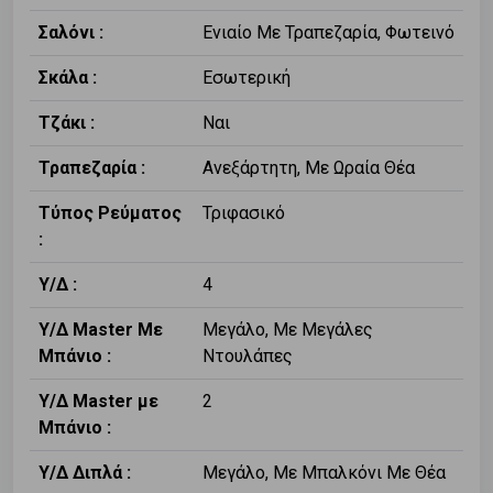
Σαλόνι :
Ενιαίο Με Τραπεζαρία, Φωτεινό
Σκάλα :
Εσωτερική
Τζάκι :
Ναι
Τραπεζαρία :
Ανεξάρτητη, Με Ωραία Θέα
Τύπος Ρεύματος
Τριφασικό
:
Υ/Δ :
4
Υ/Δ Master Με
Μεγάλο, Με Μεγάλες
Μπάνιο :
Ντουλάπες
Υ/Δ Master με
2
Μπάνιο :
Υ/Δ Διπλά :
Μεγάλο, Με Μπαλκόνι Με Θέα