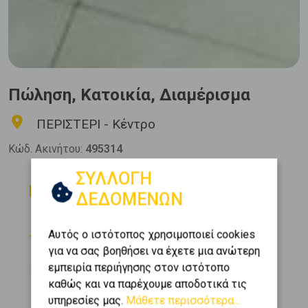
Πώληση, Κατοικία, Διαμέρισμα
ΠΕΡΙΣΤΕΡΙ - Κέντρο
Κώδ. Ακινήτου:
495314
ΣΥΛΛΟΓΗ
Δωμάτια
Μπάνια
ΔΕΔΟΜΕΝΩΝ
2
1
Όροφος
Εμβαδόν
Αυτός ο ιστότοπος χρησιμοποιεί cookies
2
1 (1ος)
73 m
για να σας βοηθήσει να έχετε μια ανώτερη
Κατασκευή
εμπειρία περιήγησης στον ιστότοπο
1981
καθώς και να παρέχουμε αποδοτικά τις
υπηρεσίες μας.
Μάθετε περισσότερα...