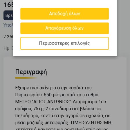
165.000 €
Αποδοχή όλων
Βρες στεγαστικό δάνειο
Υπολόγισε τη δόση μου
Απαγόρευση όλων
2
2.260
€ / m
Περισσότερες επιλογές
Ημ. Ενημέρωσης: 29/07/26
Περιγραφή
Εξαιρετικό ακίνητο στην καρδιά του
Περιστερίου, 650 μέτρα από το σταθμό
ΜΕΤΡΟ "ΑΓΙΟΣ ΑΝΤΩΝΙΟΣ". Διαμέρισμα 1ου
ορόφου, 75τμ, 2 υπνοδωμάτια, βλέπει σε
πεζόδρομο, κοντά στην αγορά σε σχολεία, σε
μέσα μαζικής μεταφοράς. ΤΙΜΗ ΣΥΖΗΤΗΣΙΜΗ.
Ζητήστε ή καλέστε για ραντεβού επίσκεψης.