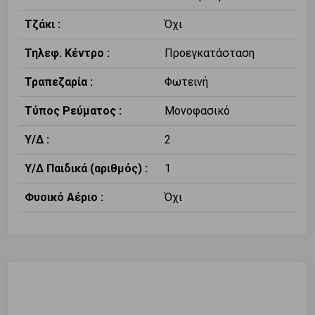
Τζάκι :
Όχι
Τηλεφ. Κέντρο :
Προεγκατάσταση
Τραπεζαρία :
Φωτεινή
Τύπος Ρεύματος :
Μονοφασικό
Υ/Δ :
2
Υ/Δ Παιδικά (αριθμός) :
1
Φυσικό Αέριο :
Όχι