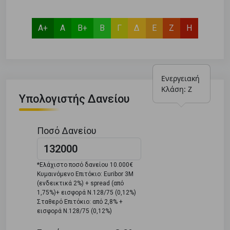
Α+
Α
Β+
Β
Γ
Δ
Ε
Ζ
Η
Ενεργειακή 
Κλάση: Ζ
Υπολογιστής Δανείου
Ποσό Δανείου
*Ελάχιστο ποσό δανείου 10.000€
Κυμαινόμενο Επιτόκιο: Euribor 3M
(ενδεικτικά 2%) + spread (από
1,75%)+ εισφορά Ν.128/75 (0,12%)
Σταθερό Επιτόκιο: από 2,8% +
εισφορά Ν.128/75 (0,12%)