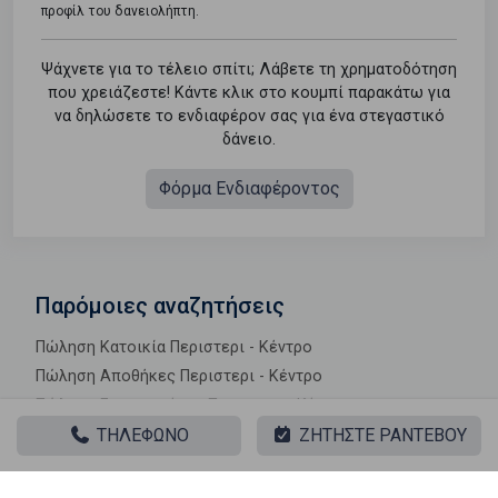
προφίλ του δανειολήπτη.
Ψάχνετε για το τέλειο σπίτι; Λάβετε τη χρηματοδότηση
που χρειάζεστε! Κάντε κλικ στο κουμπί παρακάτω για
να δηλώσετε το ενδιαφέρον σας για ένα στεγαστικό
δάνειο.
Φόρμα Ενδιαφέροντος
Παρόμοιες αναζητήσεις
Πώληση Κατοικία Περιστερι - Κέντρο
Πώληση Αποθήκες Περιστερι - Κέντρο
Πώληση Γκαρσονιέρες Περιστερι - Κέντρο
ΤΗΛΕΦΩΝΟ
ΖΗΤΗΣΤΕ ΡΑΝΤΕΒΟΥ
Πώληση Διαμερίσματα Περιστερι - Κέντρο
Πώληση Κτίρια Περιστερι - Κέντρο
Πώληση Μεζονέτες (ανεξάρτητη) Περιστερι - Κέντρο