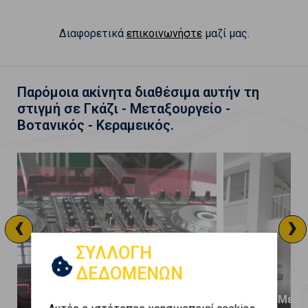
Διαφορετικά
επικοινωνήστε
μαζί μας.
Παρόμοια ακίνητα διαθέσιμα αυτήν τη
στιγμή σε Γκάζι - Μεταξουργείο -
Βοτανικός - Κεραμεικός.
‹
›
ΣΥΛΛΟΓΗ
ΔΕΔΟΜΕΝΩΝ
ς
Γκάζι - Μεταξουργείο - Βοτανικός
Γκάζι - Μετα