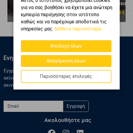
Αυτός ο ιστότοπος χρησιμοποιεί cookies
- Κεραμεικός
- Κεραμεικός
για να σας βοηθήσει να έχετε μια ανώτερη
110.000 €
800.000 €
εμπειρία περιήγησης στον ιστότοπο
καθώς και να παρέχουμε αποδοτικά τις
υπηρεσίες μας.
Μάθετε περισσότερα...
Αποδοχή όλων
Ενημερωθείτε
Απαγόρευση όλων
Εγγραφείτε στο newsletter της Golden Home για νέα
Περισσότερες επιλογές
ακίνητα, αναλύσεις και διάφορα θέματα της αγοράς
ακινήτων
Εγγραφή
Ακολουθήστε μας