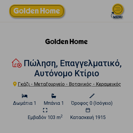
Πώληση, Επαγγελματικό,
Αυτόνομο Κτίριο
Γκάζι - Μεταξουργείο - Βοτανικός - Κεραμεικός
Δωμάτια
1
Μπάνια
1
Όροφος
0 (Ισόγειο)
2
Εμβαδόν
103 m
Κατασκευή
1915