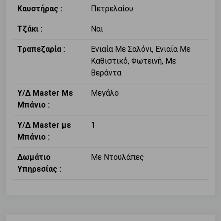
Καυστήρας :
Πετρελαίου
Τζάκι :
Ναι
Τραπεζαρία :
Ενιαία Με Σαλόνι, Ενιαία Με
Καθιστικό, Φωτεινή, Με
Βεράντα
Υ/Δ Master Με
Μεγάλο
Μπάνιο :
Υ/Δ Master με
1
Μπάνιο :
Δωμάτιο
Με Ντουλάπες
Υπηρεσίας :