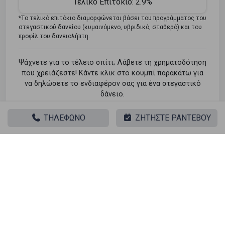
Τελικό Επιτόκιο:
2.9%
*Tο τελικό επιτόκιο διαμορφώνεται βάσει του προγράμματος του
στεγαστικού δανείου (κυμαινόμενο, υβριδικό, σταθερό) και του
προφίλ του δανειολήπτη.
Ψάχνετε για το τέλειο σπίτι; Λάβετε τη χρηματοδότηση
που χρειάζεστε! Κάντε κλικ στο κουμπί παρακάτω για
να δηλώσετε το ενδιαφέρον σας για ένα στεγαστικό
δάνειο.
Φόρμα Ενδιαφέροντος
ΤΗΛΕΦΩΝΟ
ΖΗΤΗΣΤΕ ΡΑΝΤΕΒΟΥ
Παρόμοιες αναζητήσεις
Πώληση Κατοικία Άλιμος - Άνω Καλαμάκι
Πώληση Αποθήκες Άλιμος - Άνω Καλαμάκι
Πώληση Γκαρσονιέρες Άλιμος - Άνω Καλαμάκι