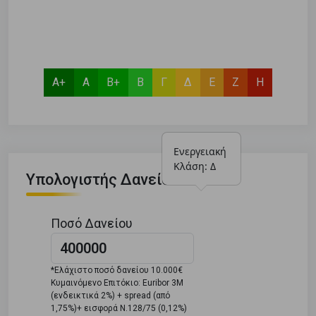
Α+
Α
Β+
Β
Γ
Δ
Ε
Ζ
Η
Ενεργειακή 
Κλάση: Δ
Υπολογιστής Δανείου
Ποσό Δανείου
*Ελάχιστο ποσό δανείου 10.000€
Κυμαινόμενο Επιτόκιο: Euribor 3M
(ενδεικτικά 2%) + spread (από
1,75%)+ εισφορά Ν.128/75 (0,12%)