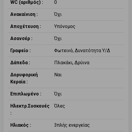
WC (αριθμός) :
0
Ανακαίνιση :
Όχι
Αποχέτευση :
Υπόνομος
Ασανσέρ :
Όχι
Γραφείο :
Φωτεινό, Δυνατότητα Υ/Δ
Δάπεδα :
Πλακάκι, Δρύινα
Δορυφορική
Ναι
Κεραία :
Επιπλωμένο :
Όχι
Ηλεκτρ.Συσκευές
Όλες
:
Ηλιακός :
3πλής ενεργείας