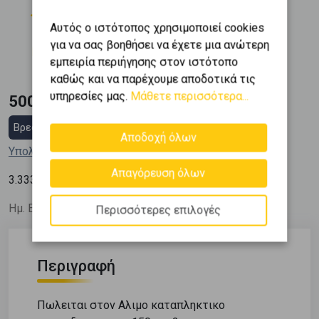
Όροφος
Εμβαδόν
2
2 (2ος)
150 m
Αυτός ο ιστότοπος χρησιμοποιεί cookies
Κατασκευή
για να σας βοηθήσει να έχετε μια ανώτερη
2008
εμπειρία περιήγησης στον ιστότοπο
καθώς και να παρέχουμε αποδοτικά τις
υπηρεσίες μας.
Μάθετε περισσότερα...
500.000 €
Βρες στεγαστικό δάνειο
Αποδοχή όλων
Υπολόγισε τη δόση μου
Απαγόρευση όλων
2
3.333
€ / m
Ημ. Ενημέρωσης: 25/10/25
Περισσότερες επιλογές
Περιγραφή
Πωλειται στον Αλιμο καταπληκτικο