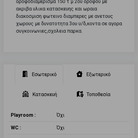
οροφοδιαμερισμα 150 τ μ 2ου οροφου με
ακριβα υλικα κατασκευης και ωραια
διακοσμιση φωτεινο διαμπερες με ανετους
χωρους με δυνατοτητα 3ου υ/δ,κοντα σε αγορα
συγκοινωνιες,σχολεια παρκα.
Εσωτερικό
Εξωτερικό
Κατασκευή
Τοποθεσία
Playroom :
Όχι
WC :
Όχι