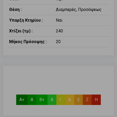
Θέση :
Διαμπερές, Προσόψεως
Υπαρξη Κτηρίου :
Ναι
Χτίζει (τμ) :
240
Μήκος Πρόσοψης :
20
Α+
Α
Β+
Β
Γ
Δ
Ε
Ζ
Η