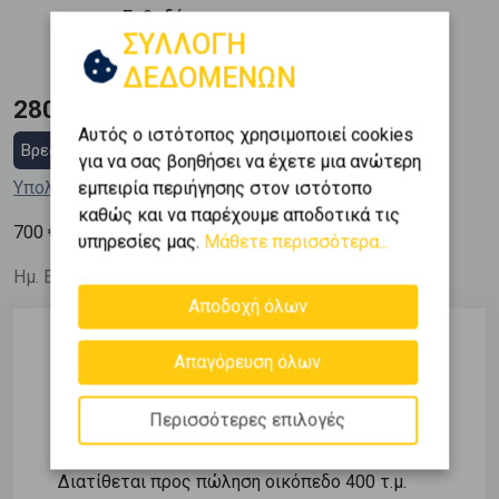
Εμβαδόν
ΣΥΛΛΟΓΗ
2
400 m
ΔΕΔΟΜΕΝΩΝ
280.000 €
Αυτός ο ιστότοπος χρησιμοποιεί cookies
Βρες στεγαστικό δάνειο
για να σας βοηθήσει να έχετε μια ανώτερη
Υπολόγισε τη δόση μου
εμπειρία περιήγησης στον ιστότοπο
καθώς και να παρέχουμε αποδοτικά τις
2
700
€ / m
υπηρεσίες μας.
Μάθετε περισσότερα...
Ημ. Ενημέρωσης: 12/06/26
Αποδοχή όλων
Απαγόρευση όλων
Περιγραφή
Περισσότερες επιλογές
Προς Πώληση – Οικόπεδο 400 τ.μ. εντός
οικισμού, στο κέντρο της Αλυκής Πάρου
Διατίθεται προς πώληση οικόπεδο 400 τ.μ.