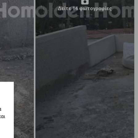
Δείτε 14 φωτογραφίες
α
και