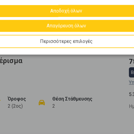
Αποδοχή όλων
Απαγόρευση όλων
Περισσότερες επιλογές
έρισμα
7
Β
Υπ
5.
Όροφος
Θέση Στάθμευσης
2 (2ος)
2
Ημ