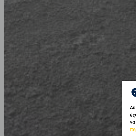
Αυ
έχ
να
πε