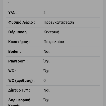
:
Υ/Δ :
2
Φυσικό Αέριο :
Προεγκατάσταση
Θέρμανση :
Κεντρική
Καυστήρας :
Πετρελαίου
Boiler :
Ναι
Playroom :
Όχι
WC :
Όχι
WC (αριθμός) :
0
Δίκτυο Η/Υ :
Ναι
Δορυφορική
Όχι
Κεραία :