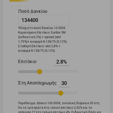
Ποσό Δανείου
*Ελάχιστο ποσό δανείου 10.000€
Κυμαινόμενο Επιτόκιο: Euribor 3M
(ενδεικτικά 2%) + spread (από
1,75%)+ εισφορά Ν.128/75 (0,12%)
Σταθερό Επιτόκιο: από 2,8% +
εισφορά Ν.128/75 (0,12%)
Επιτόκιο
2.8%
Έτη Αποπληρωμής
30
Παράδειγμα: Δάνειο 100.000€, συνολική διάρκεια 30 έτη.
Για τα τρία πρώτα έτη τελικό επιτόκιο 2,92% και τα
υπόλοιπα 27 έτη τελικό επιτόκιο 4%. Ενδεικτική δόση για