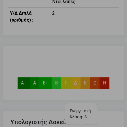
Ντουλάπες
Υ/Δ Διπλά
2
(αριθμός) :
Α+
Α
Β+
Β
Γ
Δ
Ε
Ζ
Η
Ενεργειακή 
Κλάση: Δ
Υπολογιστής Δανείου