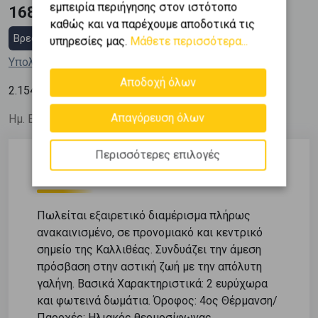
εμπειρία περιήγησης στον ιστότοπο
168.000 €
καθώς και να παρέχουμε αποδοτικά τις
Βρες στεγαστικό δάνειο
υπηρεσίες μας.
Μάθετε περισσότερα...
Υπολόγισε τη δόση μου
Αποδοχή όλων
2
2.154
€ / m
Απαγόρευση όλων
Ημ. Ενημέρωσης: 10/07/26
Περισσότερες επιλογές
Περιγραφή
Πωλείται εξαιρετικό διαμέρισμα πλήρως
ανακαινισμένο, σε προνομιακό και κεντρικό
σημείο της Καλλιθέας. Συνδυάζει την άμεση
πρόσβαση στην αστική ζωή με την απόλυτη
γαλήνη. Βασικά Χαρακτηριστικά: 2 ευρύχωρα
και φωτεινά δωμάτια. Όροφος: 4ος Θέρμανση/
Παροχές: Ηλιακός θερμοσίφωνας,