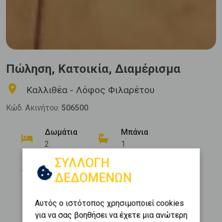
Πώληση, Κατοικία, Διαμέρισμα
Καλλιθέα - Λόφος Φιλαρέτου
Κώδ. Ακινήτου:
506500
Δωμάτια
Μπάνια
2
1
ΣΥΛΛΟΓΗ
Όροφος
Εμβαδόν
2
4 (4ος)
78 m
ΔΕΔΟΜΕΝΩΝ
Κατασκευή
1976
Αυτός ο ιστότοπος χρησιμοποιεί cookies
για να σας βοηθήσει να έχετε μια ανώτερη