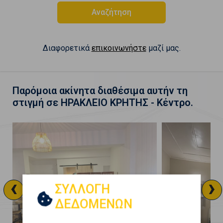
Αναζήτηση
Διαφορετικά
επικοινωνήστε
μαζί μας.
Παρόμοια ακίνητα διαθέσιμα αυτήν τη
στιγμή σε ΗΡΑΚΛΕΙΟ ΚΡΗΤΗΣ - Κέντρο.
‹
›
ΣΥΛΛΟΓΗ
ΔΕΔΟΜΕΝΩΝ