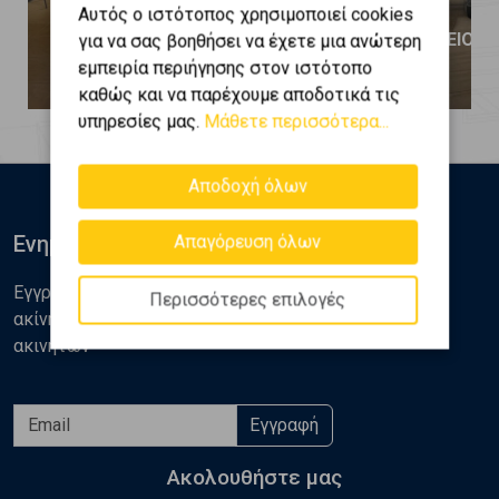
Αυτός ο ιστότοπος χρησιμοποιεί cookies
ΗΡΑΚΛΕΙΟ ΚΡΗΤΗΣ - Κέντρο
ΗΡΑΚΛΕΙΟ ΚΡ
για να σας βοηθήσει να έχετε μια ανώτερη
εμπειρία περιήγησης στον ιστότοπο
800 €
3.720 €
καθώς και να παρέχουμε αποδοτικά τις
υπηρεσίες μας.
Μάθετε περισσότερα...
Αποδοχή όλων
Ενημερωθείτε
Απαγόρευση όλων
Εγγραφείτε στο newsletter της Golden Home για νέα
Περισσότερες επιλογές
ακίνητα, αναλύσεις και διάφορα θέματα της αγοράς
ακινήτων
Εγγραφή
Ακολουθήστε μας