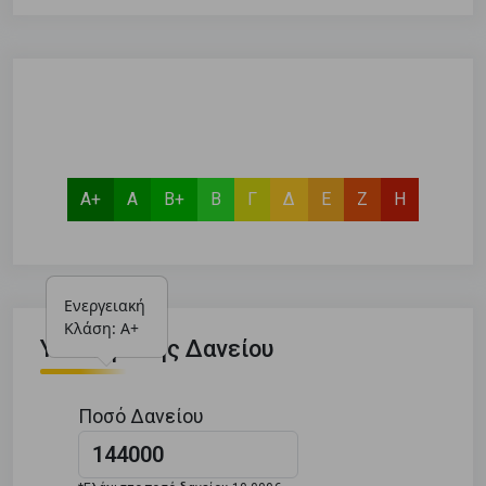
Α+
Α
Β+
Β
Γ
Δ
Ε
Ζ
Η
Ενεργειακή 
Κλάση: Α+
Υπολογιστής Δανείου
Ποσό Δανείου