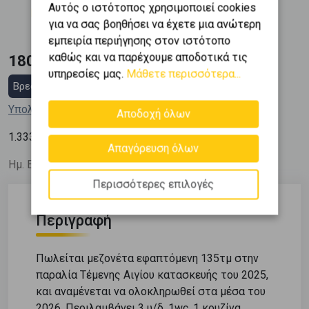
Κατασκευή
Αυτός ο ιστότοπος χρησιμοποιεί cookies
2025
για να σας βοηθήσει να έχετε μια ανώτερη
εμπειρία περιήγησης στον ιστότοπο
καθώς και να παρέχουμε αποδοτικά τις
180.000 €
υπηρεσίες μας.
Μάθετε περισσότερα...
Βρες στεγαστικό δάνειο
Υπολόγισε τη δόση μου
Αποδοχή όλων
2
1.333
€ / m
Απαγόρευση όλων
Ημ. Ενημέρωσης: 08/07/26
Περισσότερες επιλογές
Περιγραφή
Πωλείται μεζονέτα εφαπτόμενη 135τμ στην
παραλία Τέμενης Αιγίου κατασκευής του 2025,
και αναμένεται να ολοκληρωθεί στα μέσα του
2026. Περιλαμβάνει 3 υ/δ, 1wc, 1 κουζίνα,