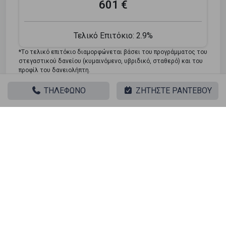
601 €
Τελικό Επιτόκιο:
2.9%
*Tο τελικό επιτόκιο διαμορφώνεται βάσει του προγράμματος του
στεγαστικού δανείου (κυμαινόμενο, υβριδικό, σταθερό) και του
προφίλ του δανειολήπτη.
ΤΗΛΕΦΩΝΟ
ΖΗΤΗΣΤΕ ΡΑΝΤΕΒΟΥ
Ψάχνετε για το τέλειο σπίτι; Λάβετε τη χρηματοδότηση
που χρειάζεστε! Κάντε κλικ στο κουμπί παρακάτω για
να δηλώσετε το ενδιαφέρον σας για ένα στεγαστικό
δάνειο.
Φόρμα Ενδιαφέροντος
Παρόμοιες αναζητήσεις
Πώληση Κατοικία Αιγιο - Τέμενη