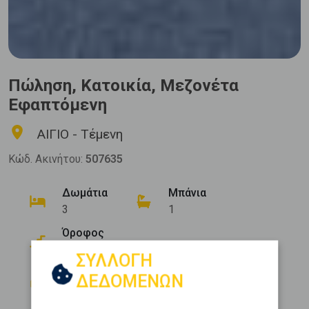
Πώληση, Κατοικία, Μεζονέτα
Εφαπτόμενη
ΑΙΓΙΟ - Τέμενη
Κώδ. Ακινήτου:
507635
Δωμάτια
Μπάνια
3
1
Όροφος
0 (Υπερυψ. Ισόγειο)
ΣΥΛΛΟΓΗ
Θέση Στάθμευσης
Εμβαδόν
ΔΕΔΟΜΕΝΩΝ
2
2
135 m