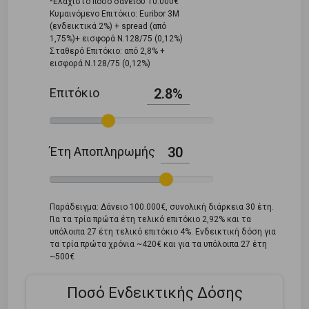
*Ελάχιστο ποσό δανείου 10.000€
Κυμαινόμενο Επιτόκιο: Euribor 3M
(ενδεικτικά 2%) + spread (από
1,75%)+ εισφορά Ν.128/75 (0,12%)
Σταθερό Επιτόκιο: από 2,8% +
εισφορά Ν.128/75 (0,12%)
Επιτόκιο
2.8%
Έτη Αποπληρωμής
30
Παράδειγμα: Δάνειο 100.000€, συνολική διάρκεια 30 έτη.
Για τα τρία πρώτα έτη τελικό επιτόκιο 2,92% και τα
υπόλοιπα 27 έτη τελικό επιτόκιο 4%. Ενδεικτική δόση για
τα τρία πρώτα χρόνια ~420€ και για τα υπόλοιπα 27 έτη
~500€
Ποσό Ενδεικτικής Δόσης