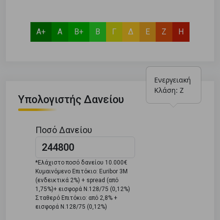
Α+
Α
Β+
Β
Γ
Δ
Ε
Ζ
Η
Ενεργειακή 
Κλάση: Ζ
Υπολογιστής Δανείου
Ποσό Δανείου
*Ελάχιστο ποσό δανείου 10.000€
Κυμαινόμενο Επιτόκιο: Euribor 3M
(ενδεικτικά 2%) + spread (από
1,75%)+ εισφορά Ν.128/75 (0,12%)
Σταθερό Επιτόκιο: από 2,8% +
εισφορά Ν.128/75 (0,12%)