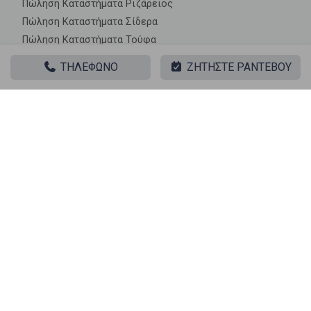
Πώληση Καταστήματα Ριζάρειος
Πώληση Καταστήματα Σίδερα
Πώληση Καταστήματα Τούφα
ΤΗΛΕΦΩΝΟ
ΖΗΤΗΣΤΕ ΡΑΝΤΕΒΟΥ
|| ΣΧΕΤΙΚΑ ΑΚΙΝΗΤΑ ||
Πώληση, Επαγγελματικό, Κατάστημα
‹
›