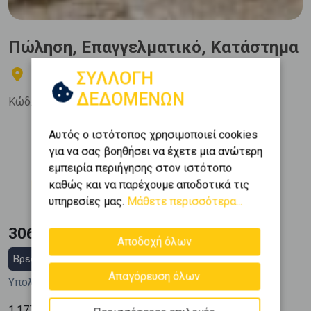
Πώληση, Επαγγελματικό, Κατάστημα
ΣΥΛΛΟΓΗ
Χαλάνδρι - Αγία Βαρβάρα
ΔΕΔΟΜΕΝΩΝ
Κώδ. Ακινήτου:
508932
Αυτός ο ιστότοπος χρησιμοποιεί cookies
Όροφος
Εμβαδόν
2
για να σας βοηθήσει να έχετε μια ανώτερη
-1 (1ο Υπόγειο)
260 m
εμπειρία περιήγησης στον ιστότοπο
Κατασκευή
καθώς και να παρέχουμε αποδοτικά τις
1975
υπηρεσίες μας.
Μάθετε περισσότερα...
306.000 €
Αποδοχή όλων
Βρες στεγαστικό δάνειο
Απαγόρευση όλων
Υπολόγισε τη δόση μου
2
1.177
€ / m