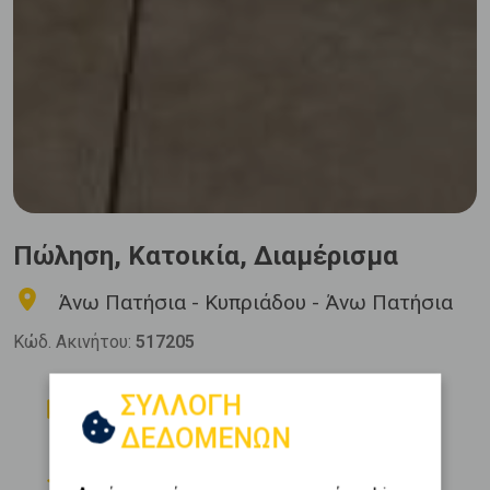
Πώληση, Κατοικία, Διαμέρισμα
Άνω Πατήσια - Κυπριάδου - Άνω Πατήσια
Κώδ. Ακινήτου:
517205
Δωμάτια
Μπάνια
ΣΥΛΛΟΓΗ
2
1
ΔΕΔΟΜΕΝΩΝ
Όροφος
Θέση Στάθμευσης
5 (5ος)
0