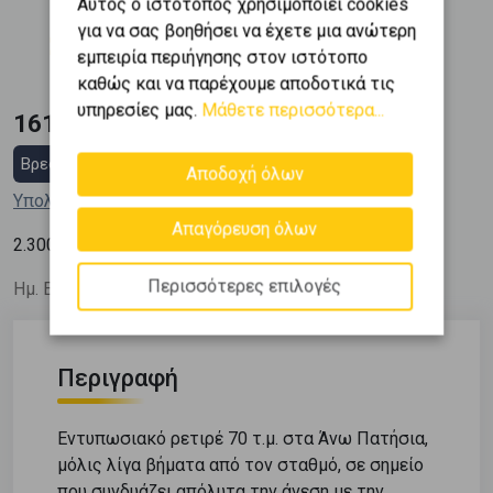
Αυτός ο ιστότοπος χρησιμοποιεί cookies
για να σας βοηθήσει να έχετε μια ανώτερη
Εμβαδόν
Κατασκευή
2
εμπειρία περιήγησης στον ιστότοπο
70 m
1962
καθώς και να παρέχουμε αποδοτικά τις
υπηρεσίες μας.
Μάθετε περισσότερα...
161.000 €
Βρες στεγαστικό δάνειο
Αποδοχή όλων
Υπολόγισε τη δόση μου
Απαγόρευση όλων
2
2.300
€ / m
Περισσότερες επιλογές
Ημ. Ενημέρωσης: 03/06/26
Περιγραφή
Εντυπωσιακό ρετιρέ 70 τ.μ. στα Άνω Πατήσια,
μόλις λίγα βήματα από τον σταθμό, σε σημείο
που συνδυάζει απόλυτα την άνεση με την