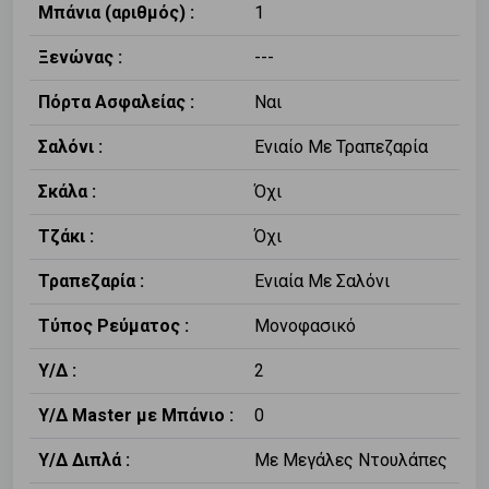
Μπάνια (αριθμός) :
1
Ξενώνας :
---
Πόρτα Ασφαλείας :
Ναι
Σαλόνι :
Ενιαίο Με Τραπεζαρία
Σκάλα :
Όχι
Τζάκι :
Όχι
Τραπεζαρία :
Ενιαία Με Σαλόνι
Τύπος Ρεύματος :
Μονοφασικό
Υ/Δ :
2
Υ/Δ Master με Μπάνιο :
0
Υ/Δ Διπλά :
Με Μεγάλες Ντουλάπες