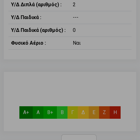
Υ/Δ Διπλά (αριθμός) :
2
Υ/Δ Παιδικά :
---
Υ/Δ Παιδικά (αριθμός) :
0
Φυσικό Αέριο :
Ναι
Α+
Α
Β+
Β
Γ
Δ
Ε
Ζ
Η