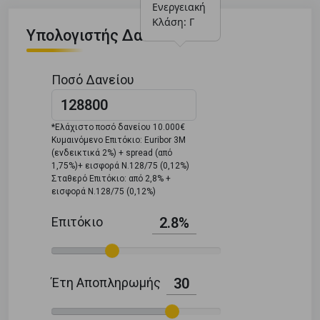
Ενεργειακή 
Κλάση: Γ
Υπολογιστής Δανείου
Ποσό Δανείου
*Ελάχιστο ποσό δανείου 10.000€
Κυμαινόμενο Επιτόκιο: Euribor 3M
(ενδεικτικά 2%) + spread (από
1,75%)+ εισφορά Ν.128/75 (0,12%)
Σταθερό Επιτόκιο: από 2,8% +
εισφορά Ν.128/75 (0,12%)
Επιτόκιο
2.8%
Έτη Αποπληρωμής
30