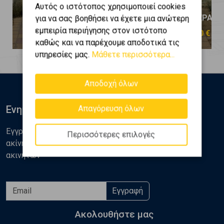
Αυτός ο ιστότοπος χρησιμοποιεί cookies
ΝΕΑ ΠΕΡΑΜΟΣ - Νέα Πέραμος
ΝΕΑ ΠΕΡΑΜΟΣ
για να σας βοηθήσει να έχετε μια ανώτερη
εμπειρία περιήγησης στον ιστότοπο
220.000 €
200.000 €
καθώς και να παρέχουμε αποδοτικά τις
υπηρεσίες μας.
Μάθετε περισσότερα...
Αποδοχή όλων
Ενημερωθείτε
Απαγόρευση όλων
Εγγραφείτε στο newsletter της Golden Home για νέα
Περισσότερες επιλογές
ακίνητα, αναλύσεις και διάφορα θέματα της αγοράς
ακινήτων
Εγγραφή
Ακολουθήστε μας