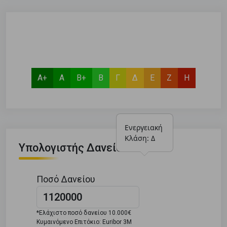
Α+
Α
Β+
Β
Γ
Δ
Ε
Ζ
Η
Ενεργειακή 
Κλάση: Δ
Υπολογιστής Δανείου
Ποσό Δανείου
*Ελάχιστο ποσό δανείου 10.000€
Κυμαινόμενο Επιτόκιο: Euribor 3M