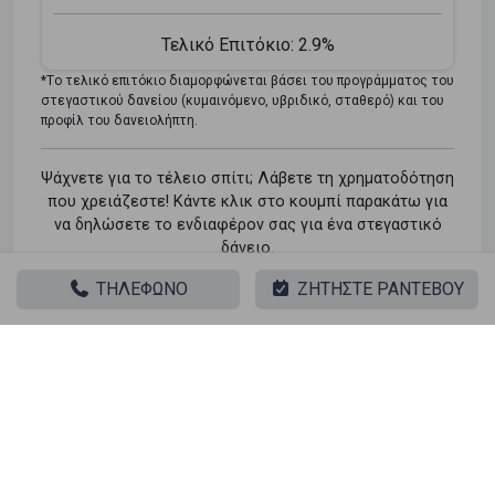
Τελικό Επιτόκιο:
2.9%
*Tο τελικό επιτόκιο διαμορφώνεται βάσει του προγράμματος του
στεγαστικού δανείου (κυμαινόμενο, υβριδικό, σταθερό) και του
προφίλ του δανειολήπτη.
Ψάχνετε για το τέλειο σπίτι; Λάβετε τη χρηματοδότηση
που χρειάζεστε! Κάντε κλικ στο κουμπί παρακάτω για
να δηλώσετε το ενδιαφέρον σας για ένα στεγαστικό
δάνειο.
ΤΗΛΕΦΩΝΟ
ΖΗΤΗΣΤΕ ΡΑΝΤΕΒΟΥ
Φόρμα Ενδιαφέροντος
Παρόμοιες αναζητήσεις
Πώληση Κατοικία Βουλιαγμένη - Κέντρο
Πώληση Αποθήκες Βουλιαγμένη - Κέντρο