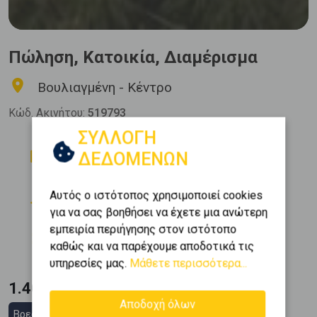
Πώληση, Κατοικία, Διαμέρισμα
Βουλιαγμένη - Κέντρο
Κώδ. Ακινήτου:
519793
ΣΥΛΛΟΓΗ
Δωμάτια
Μπάνια
ΔΕΔΟΜΕΝΩΝ
3
1
Όροφος
Θέση Στάθμευσης
Αυτός ο ιστότοπος χρησιμοποιεί cookies
2 (2ος)
1
για να σας βοηθήσει να έχετε μια ανώτερη
εμπειρία περιήγησης στον ιστότοπο
Εμβαδόν
Κατασκευή
2
καθώς και να παρέχουμε αποδοτικά τις
129 m
1990
υπηρεσίες μας.
Μάθετε περισσότερα...
1.400.000 €
Αποδοχή όλων
Βρες στεγαστικό δάνειο