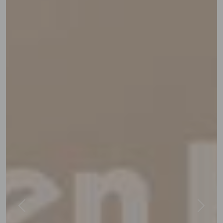
Previous
Next