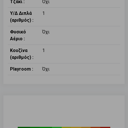
Τζάκι :
Όχι
Υ/Δ Διπλά
1
(αριθμός) :
Φυσικό
Όχι
Αέριο :
Κουζίνα
1
(αριθμός) :
Playroom :
Όχι