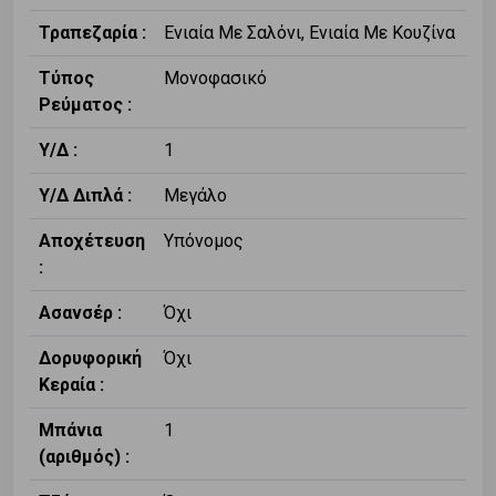
Τραπεζαρία :
Ενιαία Με Σαλόνι, Ενιαία Με Κουζίνα
Τύπος
Μονοφασικό
Ρεύματος :
Υ/Δ :
1
Υ/Δ Διπλά :
Μεγάλο
Αποχέτευση
Υπόνομος
:
Ασανσέρ :
Όχι
Δορυφορική
Όχι
Κεραία :
Μπάνια
1
(αριθμός) :