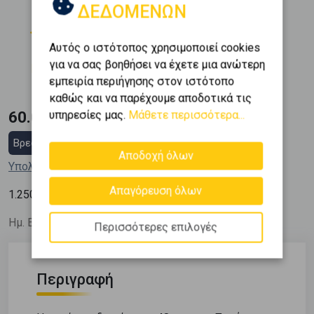
ΔΕΔΟΜΕΝΩΝ
Όροφος
Εμβαδόν
2
0 (Ημιυπόγειο)
48 m
Αυτός ο ιστότοπος χρησιμοποιεί cookies
Κατασκευή
για να σας βοηθήσει να έχετε μια ανώτερη
1964
εμπειρία περιήγησης στον ιστότοπο
καθώς και να παρέχουμε αποδοτικά τις
υπηρεσίες μας.
Μάθετε περισσότερα...
60.000 €
Βρες στεγαστικό δάνειο
Αποδοχή όλων
Υπολόγισε τη δόση μου
Απαγόρευση όλων
2
1.250
€ / m
Ημ. Ενημέρωσης: 03/06/26
Περισσότερες επιλογές
Περιγραφή