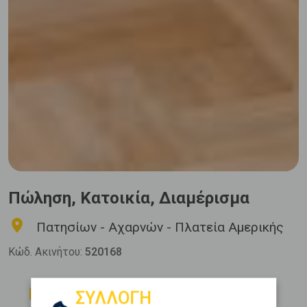
Πώληση, Κατοικία, Διαμέρισμα
Πατησίων - Αχαρνών - Πλατεία Αμερικής
Κώδ. Ακινήτου:
520168
Δωμάτια
Μπάνια
ΣΥΛΛΟΓΗ
1
1