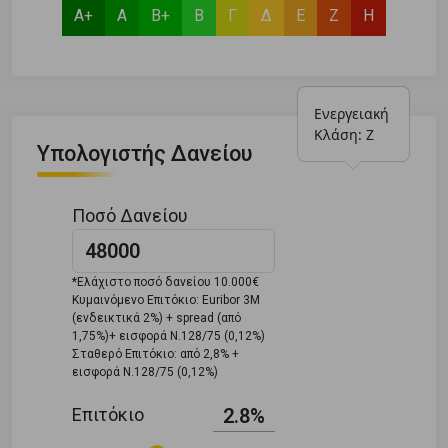
Α+
Α
Β+
Β
Γ
Δ
Ε
Ζ
Η
Ενεργειακή 
Κλάση: Ζ
Υπολογιστής Δανείου
Ποσό Δανείου
*Ελάχιστο ποσό δανείου 10.000€
Κυμαινόμενο Επιτόκιο: Euribor 3M
(ενδεικτικά 2%) + spread (από
1,75%)+ εισφορά Ν.128/75 (0,12%)
Σταθερό Επιτόκιο: από 2,8% +
εισφορά Ν.128/75 (0,12%)
Επιτόκιο
2.8%