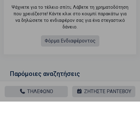
Ψάχνετε για το τέλειο σπίτι; Λάβετε τη χρηματοδότηση
που χρειάζεστε! Κάντε κλικ στο κουμπί παρακάτω για
να δηλώσετε το ενδιαφέρον σας για ένα στεγαστικό
δάνειο.
Φόρμα Ενδιαφέροντος
Παρόμοιες αναζητήσεις
Πώληση Κατοικία Πατησίων - αχαρνών - Πλατεία
ΤΗΛΕΦΩΝΟ
ΖΗΤΗΣΤΕ ΡΑΝΤΕΒΟΥ
Αμερικής
Πώληση Αποθήκες Πατησίων - αχαρνών - Πλατεία
Αμερικής
Πώληση Γκαρσονιέρες Πατησίων - αχαρνών - Πλατεία
Αμερικής
Πώληση Διαμερίσματα Πατησίων - αχαρνών - Πλατεία
Αμερικής