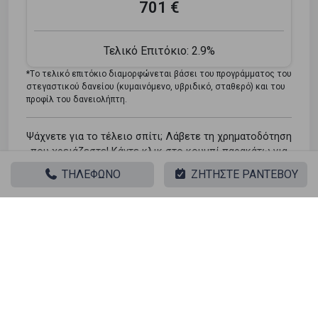
701 €
Τελικό Επιτόκιο:
2.9%
*Tο τελικό επιτόκιο διαμορφώνεται βάσει του προγράμματος του
στεγαστικού δανείου (κυμαινόμενο, υβριδικό, σταθερό) και του
προφίλ του δανειολήπτη.
Ψάχνετε για το τέλειο σπίτι; Λάβετε τη χρηματοδότηση
που χρειάζεστε! Κάντε κλικ στο κουμπί παρακάτω για
να δηλώσετε το ενδιαφέρον σας για ένα στεγαστικό
ΤΗΛΕΦΩΝΟ
ΖΗΤΗΣΤΕ ΡΑΝΤΕΒΟΥ
δάνειο.
Φόρμα Ενδιαφέροντος
Παρόμοιες αναζητήσεις
Πώληση Κατοικία Αμπελοκηποι - Δημαρχείου