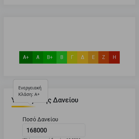
Α+
Α
Β+
Β
Γ
Δ
Ε
Ζ
Η
Ενεργειακή 
Κλάση: Α+
Υπολογιστής Δανείου
Ποσό Δανείου