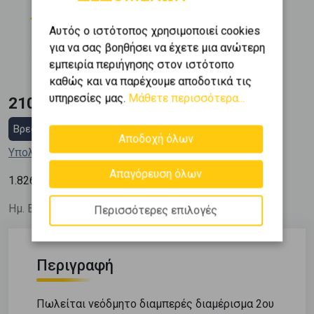
Όροφος
Θέση Στάθμευσης
2 (2ος)
1
Αυτός ο ιστότοπος χρησιμοποιεί cookies
Εμβαδόν
Κατασκευή
για να σας βοηθήσει να έχετε μια ανώτερη
2
115 m
2027
εμπειρία περιήγησης στον ιστότοπο
καθώς και να παρέχουμε αποδοτικά τις
υπηρεσίες μας.
Μάθετε περισσότερα...
210.000 €
Βρες στεγαστικό δάνειο
Αποδοχή όλων
Υπολόγισε τη δόση μου
Απαγόρευση όλων
2
1.826
€ / m
Ημ. Ενημέρωσης: 06/07/26
Περισσότερες επιλογές
Περιγραφή
Πωλείται νεόδμητο διαμπερές διαμέρισμα 2ου