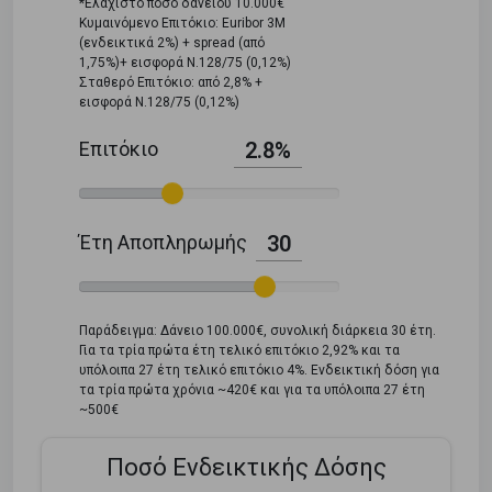
*Ελάχιστο ποσό δανείου 10.000€
Κυμαινόμενο Επιτόκιο: Euribor 3M
(ενδεικτικά 2%) + spread (από
1,75%)+ εισφορά Ν.128/75 (0,12%)
Σταθερό Επιτόκιο: από 2,8% +
εισφορά Ν.128/75 (0,12%)
Επιτόκιο
2.8%
Έτη Αποπληρωμής
30
Παράδειγμα: Δάνειο 100.000€, συνολική διάρκεια 30 έτη.
Για τα τρία πρώτα έτη τελικό επιτόκιο 2,92% και τα
υπόλοιπα 27 έτη τελικό επιτόκιο 4%. Ενδεικτική δόση για
τα τρία πρώτα χρόνια ~420€ και για τα υπόλοιπα 27 έτη
~500€
Ποσό Ενδεικτικής Δόσης