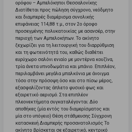
ορόφου – Αμπελόκηποι Θεσσαλονίκης
Διατίθεται προς πώληση σύγχρονο, νεόδμητο
και διαμπερές διαμέρισμα συνολικής
επιφάνειας 114,88 τ.μ., στον 2ο όροφο
προσεγμένης πολυκατοικίας με ασανσέρ, στην
περιοχή των Αμπελοκήπων. Το ακίνητο
ξεχωρίζει για τη λειτουργική του διαρρύθμιση
και τη φωτεινότητά του, καθώς διαθέτει
ευρύχωρο σαλόνι ενιαίο με μοντέρνα κουζίνα,
τρία άνετα υπνοδωμάτια και μπάνιο. Επιπλέον,
περιλαμβάνει μεγάλα μπαλκόνια με άνοιγμα
τόσο στην πρόσοψη όσο και στο πίσω μέρος,
εξασφαλίζοντας άπλετο φυσικό φως και
εξαιρετικό αερισμό. Στα επιπλέον
πλεονεκτήματα συγκαταλέγονται: Δύο
αποθήκες (μία εντός του διαμερίσματος και
μία στο υπόγειο) Θέση στάθμευσης Σύγχρονη
κατασκευή Διαμπερής προσανατολισμός Το
ακίνητο βρίσκεται σε εξαιρετικό, κεντρικό