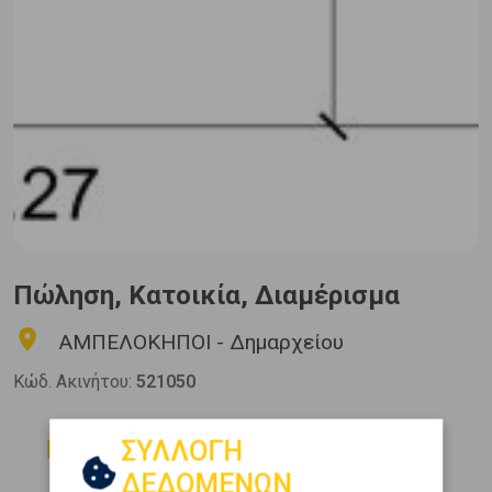
Πώληση, Κατοικία, Διαμέρισμα
ΑΜΠΕΛΟΚΗΠΟΙ - Δημαρχείου
Κώδ. Ακινήτου:
521050
Δωμάτια
Μπάνια
ΣΥΛΛΟΓΗ
3
1
ΔΕΔΟΜΕΝΩΝ