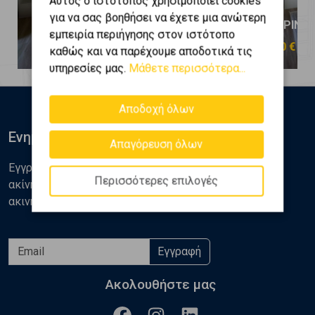
Αυτός ο ιστότοπος χρησιμοποιεί cookies
για να σας βοηθήσει να έχετε μια ανώτερη
ΣΑΝΤΟΡΙΝΗ - Επισκοπή Γωνιά
ΣΑΝΤΟΡΙΝΗ -
εμπειρία περιήγησης στον ιστότοπο
580.000 €
580.000 €
καθώς και να παρέχουμε αποδοτικά τις
υπηρεσίες μας.
Μάθετε περισσότερα...
Αποδοχή όλων
Ενημερωθείτε
Απαγόρευση όλων
Εγγραφείτε στο newsletter της Golden Home για νέα
Περισσότερες επιλογές
ακίνητα, αναλύσεις και διάφορα θέματα της αγοράς
ακινήτων
Εγγραφή
Ακολουθήστε μας