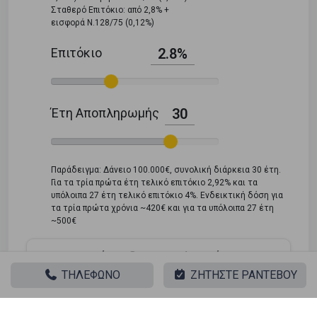
Σταθερό Επιτόκιο: από 2,8% +
εισφορά Ν.128/75 (0,12%)
Επιτόκιο
2.8%
Έτη Αποπληρωμής
30
Παράδειγμα: Δάνειο 100.000€, συνολική διάρκεια 30 έτη.
Για τα τρία πρώτα έτη τελικό επιτόκιο 2,92% και τα
υπόλοιπα 27 έτη τελικό επιτόκιο 4%. Ενδεικτική δόση για
τα τρία πρώτα χρόνια ~420€ και για τα υπόλοιπα 27 έτη
~500€
Ποσό Ενδεικτικής Δόσης
ΤΗΛΕΦΩΝΟ
ΖΗΤΗΣΤΕ ΡΑΝΤΕΒΟΥ
4.841 €