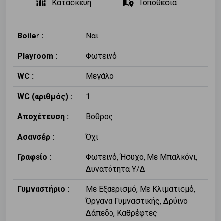
Κατασκευή
Τοποθεσία
Boiler :
Ναι
Playroom :
Φωτεινό
WC :
Μεγάλο
WC (αριθμός) :
1
Αποχέτευση :
Βόθρος
Ασανσέρ :
Όχι
Γραφείο :
Φωτεινό, Ήσυχο, Με Μπαλκόνι,
Δυνατότητα Υ/Δ
Γυμναστήριο :
Με Εξαερισμό, Με Κλιματισμό,
Όργανα Γυμναστικής, Δρύινο
Δάπεδο, Καθρέφτες