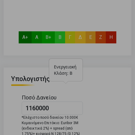
Α+
Α
Β+
Β
Γ
Δ
Ε
Ζ
Η
Ενεργειακή 
Κλάση: Β
Υπολογιστής Δανείου
Ποσό Δανείου
*Ελάχιστο ποσό δανείου 10.000€
Κυμαινόμενο Επιτόκιο: Euribor 3M
(ενδεικτικά 2%) + spread (από
1,75%)+ εισφορά Ν.128/75 (0,12%)