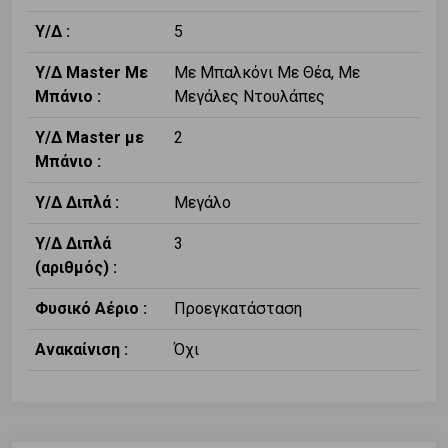
Υ/Δ :
5
Υ/Δ Master Με
Με Μπαλκόνι Με Θέα, Με
Μπάνιο :
Μεγάλες Ντουλάπες
Υ/Δ Master με
2
Μπάνιο :
Υ/Δ Διπλά :
Μεγάλο
Υ/Δ Διπλά
3
(αριθμός) :
Φυσικό Αέριο :
Προεγκατάσταση
Ανακαίνιση :
Όχι