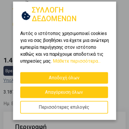
Όροφος
ΣΥΛΛΟΓΗ
0 (Υπερυψ. Ισόγειο)
ΔΕΔΟΜΕΝΩΝ
Θέση Στάθμευσης
Εμβαδόν
2
3
455 m
Αυτός ο ιστότοπος χρησιμοποιεί cookies
Κατασκευή
για να σας βοηθήσει να έχετε μια ανώτερη
2000
εμπειρία περιήγησης στον ιστότοπο
καθώς και να παρέχουμε αποδοτικά τις
1.450.000 €
υπηρεσίες μας.
Μάθετε περισσότερα...
Βρες στεγαστικό δάνειο
Αποδοχή όλων
Υπολόγισε τη δόση μου
2
3.187
€ / m
Απαγόρευση όλων
Ημ. Ενημέρωσης: 01/08/26
Περισσότερες επιλογές
Περιγραφή