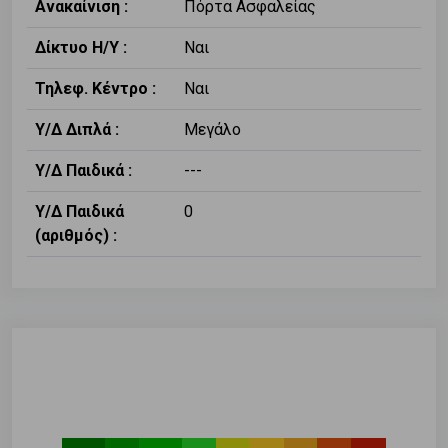
Ανακαίνιση :
Πόρτα Ασφαλείας
Δίκτυο Η/Υ :
Ναι
Τηλεφ. Κέντρο :
Ναι
Υ/Δ Διπλά :
Μεγάλο
Υ/Δ Παιδικά :
---
Υ/Δ Παιδικά
0
(αριθμός) :