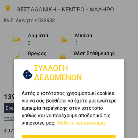
ΘΕΣΣΑΛΟΝΙΚΗ - ΚΕΝΤΡΟ - ΦΑΛΗΡΟ
Κώδ. Ακινήτου:
522938
Δωμάτια
Μπάνια
0
1
Όροφος
Θέση Στάθμευσης
6 (6ος)
0
ΣΥΛΛΟΓΗ
Εμβαδόν
Κατασκευή
ΔΕΔΟΜΕΝΩΝ
2
35 m
2010
Αυτός ο ιστότοπος χρησιμοποιεί cookies
139.000 €
για να σας βοηθήσει να έχετε μια ανώτερη
εμπειρία περιήγησης στον ιστότοπο
Βρες στεγαστικό δάνειο
καθώς και να παρέχουμε αποδοτικά τις
Υπολόγισε τη δόση μου
υπηρεσίες μας.
Μάθετε περισσότερα...
2
3.971
€ / m