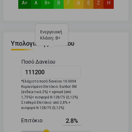
Α+
Α
Β+
Β
Γ
Δ
Ε
Ζ
Η
Ενεργειακή 
Κλάση: Β+
Υπολογιστής Δανείου
Ποσό Δανείου
*Ελάχιστο ποσό δανείου 10.000€
Κυμαινόμενο Επιτόκιο: Euribor 3M
(ενδεικτικά 2%) + spread (από
1,75%)+ εισφορά Ν.128/75 (0,12%)
Σταθερό Επιτόκιο: από 2,8% +
εισφορά Ν.128/75 (0,12%)
Επιτόκιο
2.8%