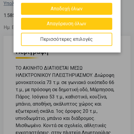
Υπολόγισε τη δόση μου
Αποδοχή όλων
2
1.585
€ / m
Απαγόρευση όλων
Ημ. Ενημέρωσης: 04/08/26
Περισσότερες επιλογές
Περιγραφή
ΤΟ ΑΚΙΝΗΤΟ ΔΙΑΤΙΘΕΤΑΙ ΜΕΣΩ
ΗΛΕΚΤΡΟΝΙΚΟΥ ΠΛΕΙΣΤΗΡΙΑΣΜΟΥ. Διώροφη
μονοκατοικία 73 τ.μ. σε γωνιακό οικόπεδο 66
τ.μ., με πρόσοψη σε δημοτική οδό, Μάρπησσα,
Πάρος. Ισόγειο 53 τ.μ., καθιστικό, κουζίνα,
μπάνιο, αποθήκη, ακάλυπτος χώρος και
εξωτερική σκάλα. 1ος όροφος 20 τ.μ.,
υπνοδωμάτιο, μπάνιο και διάδρομος.
Μισθωμένο. Κοντά σε σχολείο, αθλητικές
εγκαταστάσεις, στην πλατεία Δημητρούλας