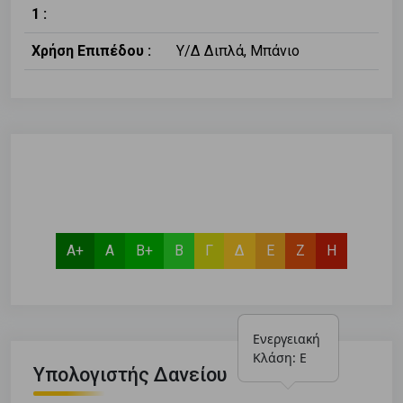
1 :
Χρήση Επιπέδου :
Υ/Δ Διπλά, Μπάνιο
Α+
Α
Β+
Β
Γ
Δ
Ε
Ζ
Η
Ενεργειακή 
Κλάση: Ε
Υπολογιστής Δανείου