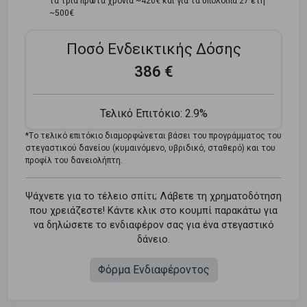
τα τρία πρώτα χρόνια ~420€ και για τα υπόλοιπα 27 έτη
~500€
Ποσό Ενδεικτικής Δόσης
386 €
Τελικό Επιτόκιο:
2.9%
*Tο τελικό επιτόκιο διαμορφώνεται βάσει του προγράμματος του
στεγαστικού δανείου (κυμαινόμενο, υβριδικό, σταθερό) και του
προφίλ του δανειολήπτη.
Ψάχνετε για το τέλειο σπίτι; Λάβετε τη χρηματοδότηση
που χρειάζεστε! Κάντε κλικ στο κουμπί παρακάτω για
να δηλώσετε το ενδιαφέρον σας για ένα στεγαστικό
δάνειο.
Φόρμα Ενδιαφέροντος