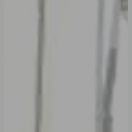
Previous
Next