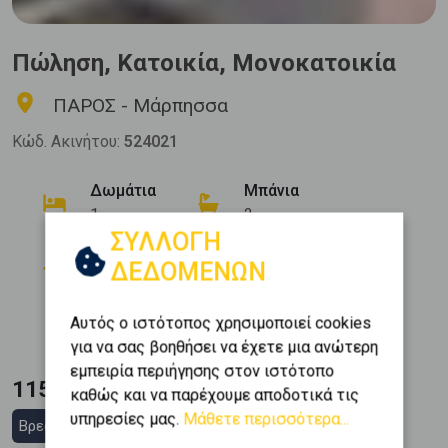
Πώληση, Κατοικία, Μονοκατοικία
ΠΑΡΟΣ - Μάρπησσα
Κώδ. Ακινήτου:
524021
Δωμάτια
Μπάνια
1
2
ΣΥΛΛΟΓΗ
Όροφος
Εμβαδόν
ΔΕΔΟΜΕΝΩΝ
2
0 (Ισόγειο)
73 m
Κατασκευή
Αυτός ο ιστότοπος χρησιμοποιεί cookies
1988
για να σας βοηθήσει να έχετε μια ανώτερη
εμπειρία περιήγησης στον ιστότοπο
115.700 €
καθώς και να παρέχουμε αποδοτικά τις
υπηρεσίες μας.
Μάθετε περισσότερα...
Βρες στεγαστικό δάνειο