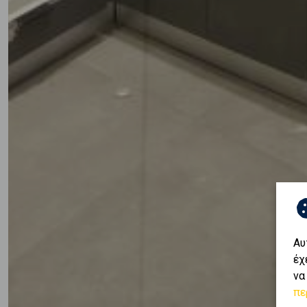
Αυ
έχ
να
πε