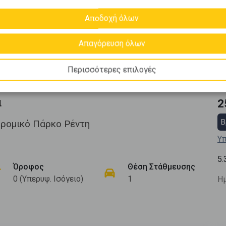
Αποδοχή όλων
Απαγόρευση όλων
Περισσότερες επιλογές
α
2
Β
ρομικό Πάρκο Ρέντη
Υπ
5.
Όροφος
Θέση Στάθμευσης
0 (Υπερυψ. Ισόγειο)
1
Ημ