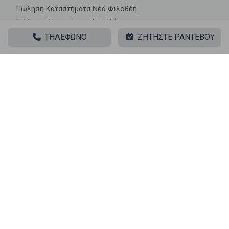
Πώληση Καταστήματα Νέα Φιλοθέη
Πώληση Καταστήματα Νέο Τέρμα
Πώληση Καταστήματα Ο.Α.Κ.Α.
ΤΗΛΕΦΩΝΟ
ΖΗΤΗΣΤΕ ΡΑΝΤΕΒΟΥ
Πώληση Καταστήματα Όριο Βριλησσίων
Πώληση Καταστήματα Παράδεισος
Πώληση Καταστήματα Πολύδροσο
Πώληση Καταστήματα Σισμανόγλειο
Πώληση Καταστήματα Στούντιο Άλφα
Πώληση Καταστήματα Σωρός
Πώληση Καταστήματα Ψαλίδι
Πώληση Καταστήματα ΗΣΑΠ
|| ΣΧΕΤΙΚΑ ΑΚΙΝΗΤΑ ||
Πώληση, Επαγγελματικό, Κατάστημα