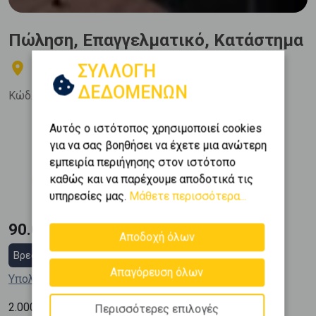
Πώληση, Επαγγελματικό, Κατάστημα
ΣΥΛΛΟΓΗ
Μαρούσι - Κοκκινιά
ΔΕΔΟΜΕΝΩΝ
Κώδ. Ακινήτου:
524612
Αυτός ο ιστότοπος χρησιμοποιεί cookies
Όροφος
Εμβαδόν
για να σας βοηθήσει να έχετε μια ανώτερη
2
0 (Ημιυπόγειο)
45 m
εμπειρία περιήγησης στον ιστότοπο
Κατασκευή
καθώς και να παρέχουμε αποδοτικά τις
1976
υπηρεσίες μας.
Μάθετε περισσότερα...
90.000 €
Αποδοχή όλων
Βρες στεγαστικό δάνειο
Απαγόρευση όλων
Υπολόγισε τη δόση μου
2
2.000
€ / m
Περισσότερες επιλογές