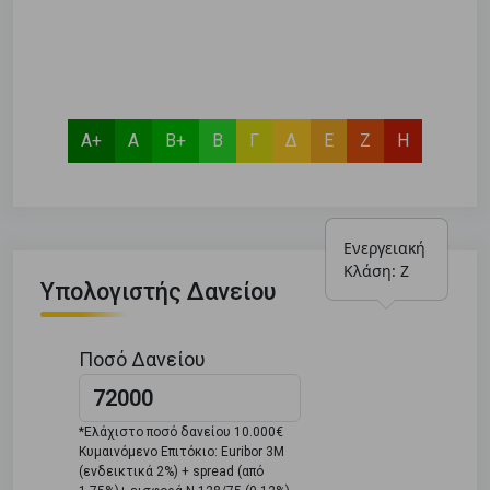
Α+
Α
Β+
Β
Γ
Δ
Ε
Ζ
Η
Ενεργειακή 
Κλάση: Ζ
Υπολογιστής Δανείου
Ποσό Δανείου
*Ελάχιστο ποσό δανείου 10.000€
Κυμαινόμενο Επιτόκιο: Euribor 3M
(ενδεικτικά 2%) + spread (από