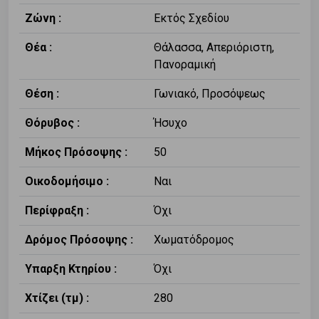
Ζώνη :
Εκτός Σχεδίου
Θέα :
Θάλασσα, Απεριόριστη,
Πανοραμική
Θέση :
Γωνιακό, Προσόψεως
Θόρυβος :
Ήσυχο
Μήκος Πρόσοψης :
50
Οικοδομήσιμο :
Ναι
Περίφραξη :
Όχι
Δρόμος Πρόσοψης :
Χωματόδρομος
Υπαρξη Κτηρίου :
Όχι
Χτίζει (τμ) :
280