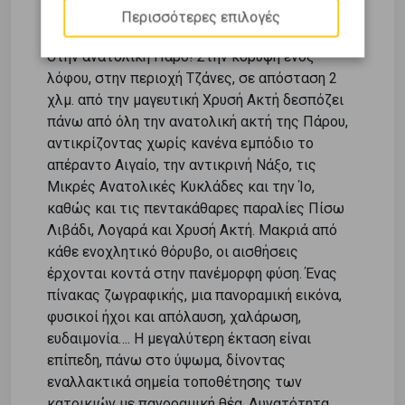
Αμφιθεατρικό αγροτεμάχιο 8.352 τ.μ. προς
Περισσότερες επιλογές
πώληση για την κατοικία των ονείρων σας
στην ανατολική Πάρο! Στην κορυφή ενός
λόφου, στην περιοχή Τζάνες, σε απόσταση 2
χλμ. από την μαγευτική Χρυσή Ακτή δεσπόζει
πάνω από όλη την ανατολική ακτή της Πάρου,
αντικρίζοντας χωρίς κανένα εμπόδιο το
απέραντο Αιγαίο, την αντικρινή Νάξο, τις
Μικρές Ανατολικές Κυκλάδες και την Ίο,
καθώς και τις πεντακάθαρες παραλίες Πίσω
Λιβάδι, Λογαρά και Χρυσή Ακτή. Μακριά από
κάθε ενοχλητικό θόρυβο, οι αισθήσεις
έρχονται κοντά στην πανέμορφη φύση. Ένας
πίνακας ζωγραφικής, μια πανοραμική εικόνα,
φυσικοί ήχοι και απόλαυση, χαλάρωση,
ευδαιμονία…. Η μεγαλύτερη έκταση είναι
επίπεδη, πάνω στο ύψωμα, δίνοντας
εναλλακτικά σημεία τοποθέτησης των
κατοικιών με πανοραμική θέα. Δυνατότητα