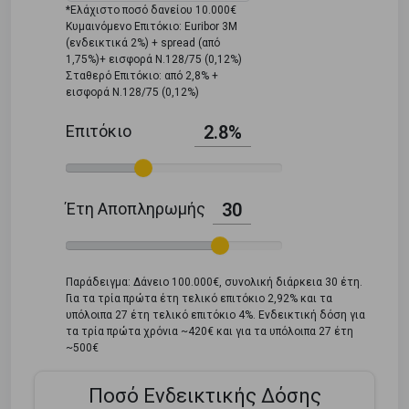
*Ελάχιστο ποσό δανείου 10.000€
Κυμαινόμενο Επιτόκιο: Euribor 3M
(ενδεικτικά 2%) + spread (από
1,75%)+ εισφορά Ν.128/75 (0,12%)
Σταθερό Επιτόκιο: από 2,8% +
εισφορά Ν.128/75 (0,12%)
Επιτόκιο
2.8%
Έτη Αποπληρωμής
30
Παράδειγμα: Δάνειο 100.000€, συνολική διάρκεια 30 έτη.
Για τα τρία πρώτα έτη τελικό επιτόκιο 2,92% και τα
υπόλοιπα 27 έτη τελικό επιτόκιο 4%. Ενδεικτική δόση για
τα τρία πρώτα χρόνια ~420€ και για τα υπόλοιπα 27 έτη
~500€
Ποσό Ενδεικτικής Δόσης