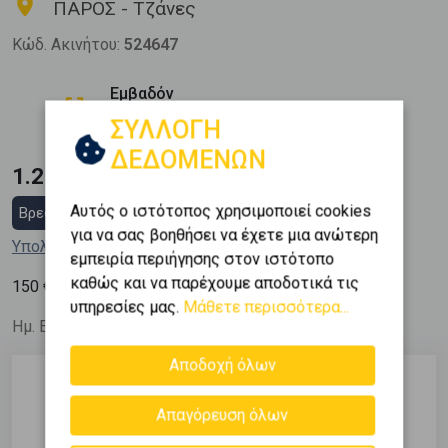
ΠΑΡΟΣ - Τζάνες
Κώδ. Ακινήτου:
524647
Εμβαδόν
2
8352 m
ΣΥΛΛΟΓΗ
ΔΕΔΟΜΕΝΩΝ
1.250.000 €
Αυτός ο ιστότοπος χρησιμοποιεί cookies
Βρες στεγαστικό δάνειο
για να σας βοηθήσει να έχετε μια ανώτερη
Υπολόγισε τη δόση μου
εμπειρία περιήγησης στον ιστότοπο
καθώς και να παρέχουμε αποδοτικά τις
2
150
€ / m
υπηρεσίες μας.
Μάθετε περισσότερα...
Ημ. Ενημέρωσης: 30/05/26
Αποδοχή όλων
Περιγραφή
Απαγόρευση όλων