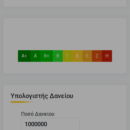
Α+
Α
Β+
Β
Γ
Δ
Ε
Ζ
Η
Υπολογιστής Δανείου
Ποσό Δανείου