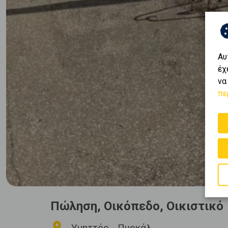
Αυ
έχ
να
πε
Πώληση, Οικόπεδο, Οικιστικό
Υμηττός - Πυρκάλ