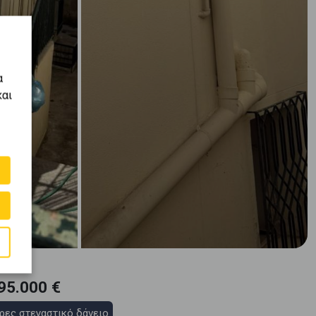
α
και
95.000 €
ρες στεγαστικό δάνειο