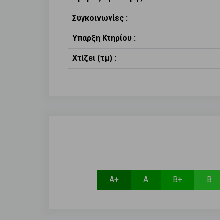
Συγκοινωνίες :
Υπαρξη Κτηρίου :
Χτίζει (τμ) :
Α+
Α
Β+
Β