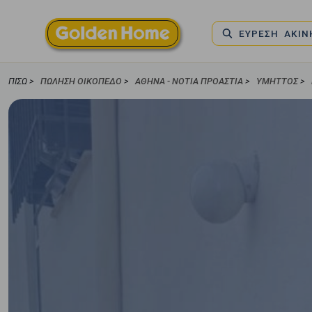
ΕΥΡΕΣΗ ΑΚΙ
ΠΊΣΩ >
ΠΏΛΗΣΗ ΟΙΚΌΠΕΔΟ
>
ΑΘΉΝΑ - ΝΌΤΙΑ ΠΡΟΆΣΤΙΑ
>
ΥΜΗΤΤΌΣ
>