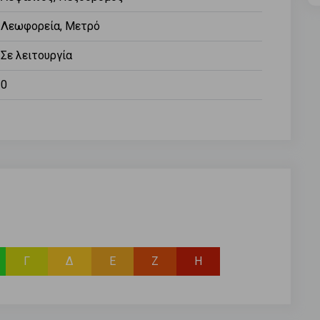
Λεωφορεία, Μετρό
Σε λειτουργία
0
Γ
Δ
Ε
Ζ
Η