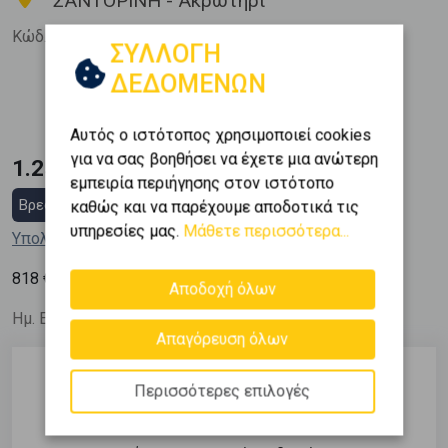
ΣΑΝΤΟΡΙΝΗ - Ακρωτήρι
Κώδ. Ακινήτου:
526232
ΣΥΛΛΟΓΗ
ΔΕΔΟΜΕΝΩΝ
Εμβαδόν
2
1528 m
Αυτός ο ιστότοπος χρησιμοποιεί cookies
για να σας βοηθήσει να έχετε μια ανώτερη
1.250.000 €
εμπειρία περιήγησης στον ιστότοπο
Βρες στεγαστικό δάνειο
καθώς και να παρέχουμε αποδοτικά τις
υπηρεσίες μας.
Μάθετε περισσότερα...
Υπολόγισε τη δόση μου
2
818
€ / m
Αποδοχή όλων
Ημ. Ενημέρωσης: 22/07/26
Απαγόρευση όλων
Περισσότερες επιλογές
Περιγραφή