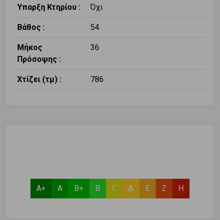
Υπαρξη Κτηρίου :
Όχι
Βάθος :
54
Μήκος
36
Πρόσοψης :
Χτίζει (τμ) :
786
Α+
Α
Β+
Β
Γ
Δ
Ε
Ζ
Η