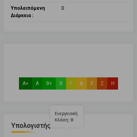
Υπολειπόμενη
0
Διάρκεια :
Α+
Α
Β+
Β
Γ
Δ
Ε
Ζ
Η
Ενεργειακή 
Κλάση: Β
Υπολογιστής Δανείου