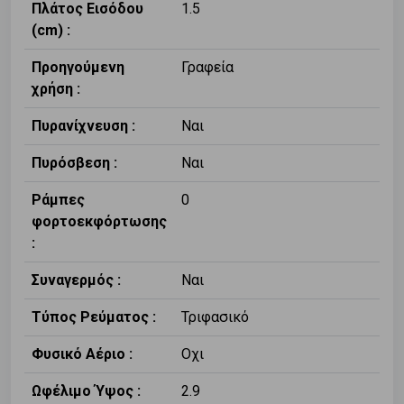
Πλάτος Εισόδου
1.5
(cm) :
Προηγούμενη
Γραφεία
χρήση :
Πυρανίχνευση :
Ναι
Πυρόσβεση :
Ναι
Ράμπες
0
φορτοεκφόρτωσης
:
Συναγερμός :
Ναι
Τύπος Ρεύματος :
Τριφασικό
Φυσικό Αέριο :
Οχι
Ωφέλιμο Ύψος :
2.9