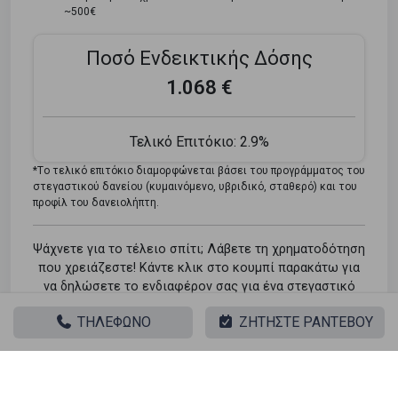
~500€
Ποσό Ενδεικτικής Δόσης
1.068 €
Τελικό Επιτόκιο:
2.9%
*Tο τελικό επιτόκιο διαμορφώνεται βάσει του προγράμματος του
στεγαστικού δανείου (κυμαινόμενο, υβριδικό, σταθερό) και του
προφίλ του δανειολήπτη.
Ψάχνετε για το τέλειο σπίτι; Λάβετε τη χρηματοδότηση
που χρειάζεστε! Κάντε κλικ στο κουμπί παρακάτω για
να δηλώσετε το ενδιαφέρον σας για ένα στεγαστικό
δάνειο.
ΤΗΛΕΦΩΝΟ
ΖΗΤΗΣΤΕ ΡΑΝΤΕΒΟΥ
Φόρμα Ενδιαφέροντος