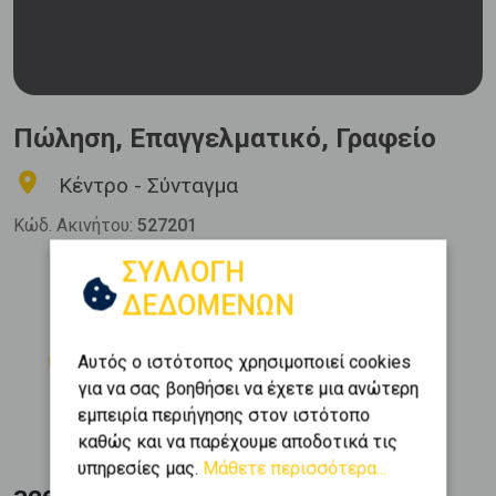
Πώληση, Επαγγελματικό, Γραφείο
Κέντρο - Σύνταγμα
Κώδ. Ακινήτου:
527201
ΣΥΛΛΟΓΗ
Μπάνια
Όροφος
ΔΕΔΟΜΕΝΩΝ
1
3 (3ος)
Θέση Στάθμευσης
Εμβαδόν
Αυτός ο ιστότοπος χρησιμοποιεί cookies
2
0
85 m
για να σας βοηθήσει να έχετε μια ανώτερη
Κατασκευή
εμπειρία περιήγησης στον ιστότοπο
1975
καθώς και να παρέχουμε αποδοτικά τις
υπηρεσίες μας.
Μάθετε περισσότερα...